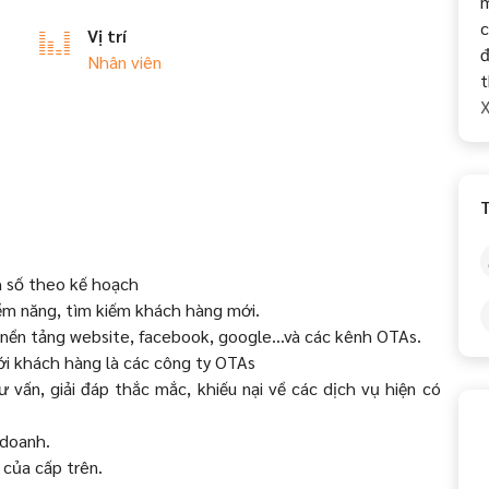
m
c
Vị trí
đ
Nhân viên
t
X
T
 số theo kế hoạch
iềm năng, tìm kiếm khách hàng mới.
c nền tảng website, facebook, google...và các kênh OTAs.
với khách hàng là các công ty OTAs
 vấn, giải đáp thắc mắc, khiếu nại về các dịch vụ hiện có
 doanh.
 của cấp trên.