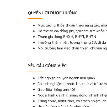
QUYỀN LỢI ĐƯỢC HƯỞNG
Mức lương thỏa thuận theo năng lực, nhậ
Hỗ trợ ăn ca/đồng phục/Khám sức khỏe 
Tham gia đóng BHXH, BHYT, BHTN
Thưởng thâm niên, lương tháng 13, đi du 
Môi trường làm việc thân thiện, chuyên ng
YÊU CẦU CÔNG VIỆC
Tốt nghiệp chuyên ngành liên quan
Có kinh nghiệm ít nhất 1 năm ở vị trí tươ
Giao tiếp Tiếng anh tốt
Ngoại hình ưa nhìn, năng động, nhanh nhẹ
Trung thực, nhiệt tình, có trách nhiệm, c
Ưu tiên ứng viên nhận việc sớm.