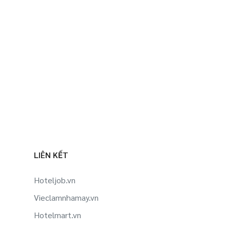
LIÊN KẾT
Hoteljob.vn
Vieclamnhamay.vn
Hotelmart.vn