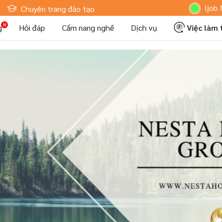
Hoteljob MV: "Tô
Chuyên trang đào tạo
g
Hỏi đáp
Cẩm nang nghề
Dịch vụ
Việc làm