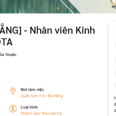
NG] - Nhân viên Kinh
OTA
ỏa thuận
Nơi làm việc
Quận Sơn Trà
-
Đà Nẵng
N
đ
Loại hình
d
Khách sạn/ Khu căn hộ