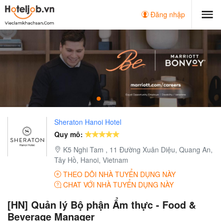
Đăng nhập
Sheraton Hanoi Hotel
Quy mô:
K5 Nghi Tam , 11 Đường Xuân Diệu, Quang An,
Tây Hồ, Hanoi, Vietnam
THEO DÕI NHÀ TUYỂN DỤNG NÀY
CHAT VỚI NHÀ TUYỂN DỤNG NÀY
[HN] Quản lý Bộ phận Ẩm thực - Food &
Beverage Manager