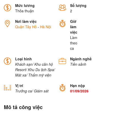
Mức lương
Số lượng
Thỏa thuận
2
Nơi làm việc
Giờ
Quận Tây Hồ
-
Hà Nội
làm
việc
Làm
theo
ca
Loại hình
Ngành nghề
Khách sạn/ Khu căn hộ
Tiền sảnh
Resort/ Khu Du lịch
Spa/
Mát xa/ Thẩm mỹ viện
Vị trí
Hạn nộp
Trưởng ca/ Giám sát
01/09/2026
Mô tả công việc