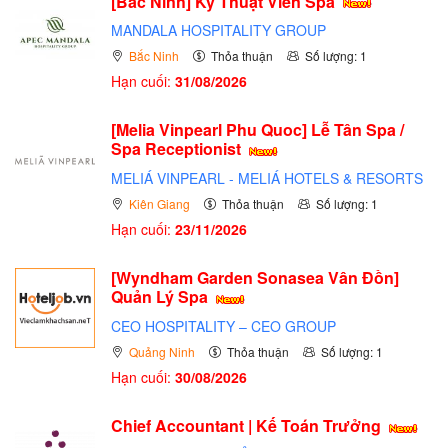
[Bắc Ninh] Kỹ Thuật Viên Spa
MANDALA HOSPITALITY GROUP
Bắc Ninh
Thỏa thuận
Số lượng: 1
Hạn cuối:
31/08/2026
[Melia Vinpearl Phu Quoc] Lễ Tân Spa /
Spa Receptionist
MELIÁ VINPEARL - MELIÁ HOTELS & RESORTS
Kiên Giang
Thỏa thuận
Số lượng: 1
Hạn cuối:
23/11/2026
[Wyndham Garden Sonasea Vân Đồn]
Quản Lý Spa
CEO HOSPITALITY – CEO GROUP
Quảng Ninh
Thỏa thuận
Số lượng: 1
Hạn cuối:
30/08/2026
Chief Accountant | Kế Toán Trưởng