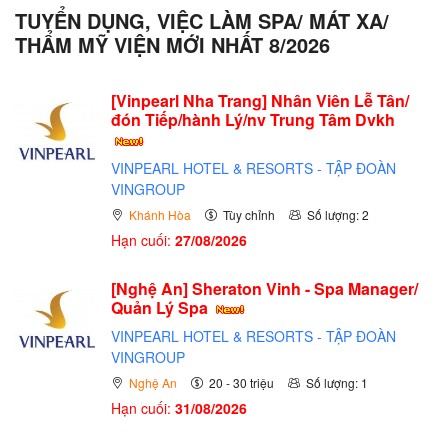
TUYỂN DỤNG, VIỆC LÀM SPA/ MÁT XA/
THẨM MỸ VIỆN MỚI NHẤT 8/2026
[Vinpearl Nha Trang] Nhân Viên Lễ Tân/
đón Tiếp/hành Lý/nv Trung Tâm Dvkh
VINPEARL HOTEL & RESORTS - TẬP ĐOÀN
VINGROUP
Khánh Hòa
Tùy chỉnh
Số lượng: 2
Hạn cuối:
27/08/2026
[Nghệ An] Sheraton Vinh - Spa Manager/
Quản Lý Spa
VINPEARL HOTEL & RESORTS - TẬP ĐOÀN
VINGROUP
Nghệ An
20 - 30 triệu
Số lượng: 1
Hạn cuối:
31/08/2026