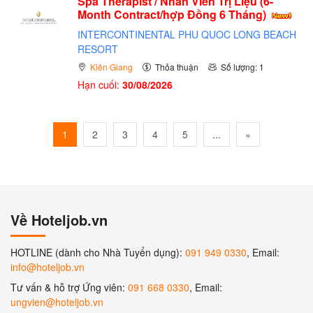
Spa Therapist / Nhân Viên Trị Liệu (6-
Month Contract/hợp Đồng 6 Tháng)
INTERCONTINENTAL PHU QUOC LONG BEACH
RESORT
Kiên Giang
Thỏa thuận
Số lượng: 1
Hạn cuối:
30/08/2026
1
2
3
4
5
...
»
Về Hoteljob.vn
HOTLINE (dành cho Nhà Tuyển dụng):
091 949 0330
, Email:
info@hoteljob.vn
Tư vấn & hỗ trợ Ứng viên:
091 668 0330
, Email:
ungvien@hoteljob.vn