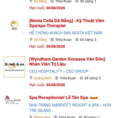
Đà Nẵng
Thỏa thuận
Số lượng: 1
Hạn cuối:
30/08/2026
[Nesta Celia Đà Nẵng] - Kỹ Thuật Viên
Spa/spa Therapist
HỆ THỐNG KHÁCH SẠN NESTA VIỆT NAM
Đà Nẵng
Thỏa thuận
Số lượng: 3
Hạn cuối:
30/08/2026
[Wyndham Garden Sonasea Vân Đồn]
Nhân Viên Trị Liệu
CEO HOSPITALITY – CEO GROUP
Quảng Ninh
Thỏa thuận
Số lượng: 5
Hạn cuối:
30/08/2026
Spa Receptionist/ Lễ Tân Spa
NHA TRANG MARRIOTT RESORT & SPA – HON
TRE ISLAND
Khánh Hòa
Thỏa thuận
Số lượng: 1