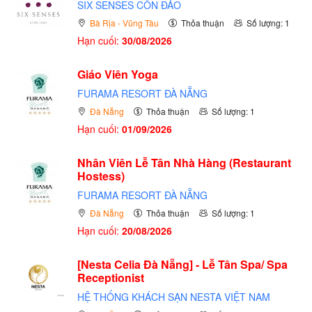
SIX SENSES CÔN ĐẢO
Bà Rịa - Vũng Tàu
Thỏa thuận
Số lượng: 1
Hạn cuối:
30/08/2026
Giáo Viên Yoga
FURAMA RESORT ĐÀ NẴNG
Đà Nẵng
Thỏa thuận
Số lượng: 1
Hạn cuối:
01/09/2026
Nhân Viên Lễ Tân Nhà Hàng (Restaurant
Hostess)
FURAMA RESORT ĐÀ NẴNG
Đà Nẵng
Thỏa thuận
Số lượng: 1
Hạn cuối:
20/08/2026
[Nesta Celia Đà Nẵng] - Lễ Tân Spa/ Spa
Receptionist
HỆ THỐNG KHÁCH SẠN NESTA VIỆT NAM