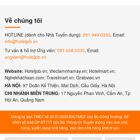
Về chúng tôi
HOTLINE (dành cho Nhà Tuyển dụng):
091 949 0330
, Email:
info@hoteljob.vn
Tư vấn & hỗ trợ Ứng viên:
091.668.0330
, Email:
ungvien@hoteljob.vn
Website:
Hoteljob.vn; Vieclamnhamay.vn; Hotelmart.vn;
Nghekhachsan.com; Travelmart.vn; Grabviec.vn
HÀ NỘI:
97 Doãn Kế Thiện, Mai Dịch, Cầu Giấy, Hà Nội
CHI NHÁNH MIỀN TRUNG:
17 Nguyễn Phan Vinh, Cẩm An, Tp
Hội An, Quảng Nam
Đăng ký sàn TMĐT số 2015-0205/ĐK/TMĐT của Bộ Công thương; GP
MXH số 348/GP-BTTTT của Bộ Thông tin Truyền thông việc làm nhà
hàng, tuyển dụng nhà hàng, việc làm nhà hàng khách sạn