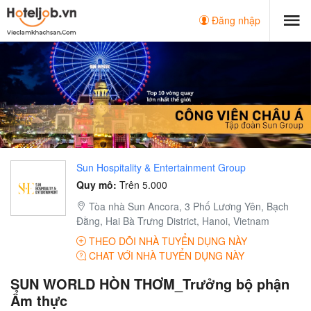
Đăng nhập
Sun Hospitality & Entertainment Group
Quy mô:
Trên 5.000
Tòa nhà Sun Ancora, 3 Phố Lương Yên, Bạch
Đằng, Hai Bà Trưng District, Hanoi, Vietnam
THEO DÕI NHÀ TUYỂN DỤNG NÀY
CHAT VỚI NHÀ TUYỂN DỤNG NÀY
SUN WORLD HÒN THƠM_Trưởng bộ phận
Ẩm thực