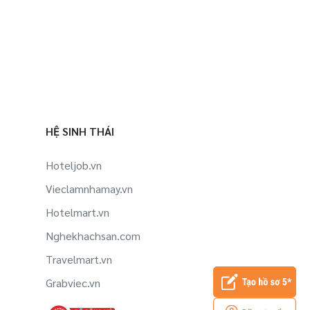
HỆ SINH THÁI
Hoteljob.vn
Vieclamnhamay.vn
Hotelmart.vn
Nghekhachsan.com
Travelmart.vn
Grabviec.vn