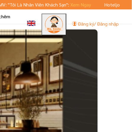
 Là Nhân Viên Khách Sạn":
Xem Ngay
Hoteljob.vn ra mắt ph
 thêm
Đăng ký/ Đăng nhập