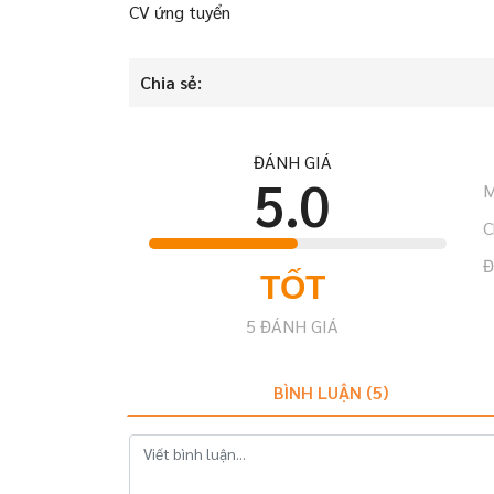
CV ứng tuyển
Chia sẻ:
ĐÁNH GIÁ
5.0
M
C
Đ
TỐT
5
ĐÁNH GIÁ
BÌNH LUẬN (
5
)