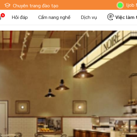
Hoteljob MV: "Tôi
Chuyên trang đào tạo
g
Hỏi đáp
Cẩm nang nghề
Dịch vụ
Việc làm