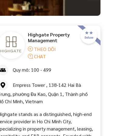
Highgate Property
Management
THEO DÕI
CHAT
Quy mô: 100 - 499
Empress Tower , 138-142 Hai Bà
rưng, phường Đa Kao, Quận 1, Thành phố
ồ Chí Minh, Vietnam
ighgate stands as a distinguished, high-end
ervice provider in Ho Chi Minh City,
pecializing in property management, leasing,
ospitality, and F&B concepts. Founded with