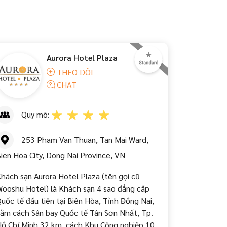
Aurora Hotel Plaza
THEO DÕI
CHAT
Quy mô:
253 Pham Van Thuan, Tan Mai Ward,
ien Hoa City, Dong Nai Province, VN
hách sạn Aurora Hotel Plaza (tên gọi cũ
ooshu Hotel) là Khách sạn 4 sao đẳng cấp
uốc tế đầu tiên tại Biên Hòa, Tỉnh Đồng Nai,
ằm cách Sân bay Quốc tế Tân Sơn Nhất, Tp.
ồ Chí Minh 32 km, cách Khu Công nghiệp 10