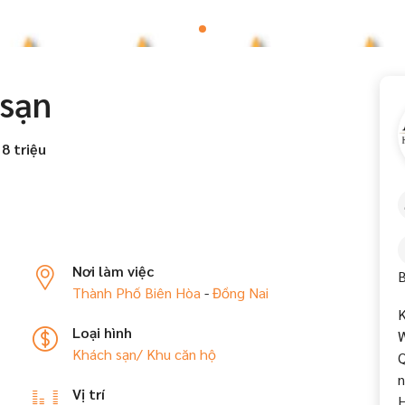
 sạn
 8 triệu
Nơi làm việc
B
Thành Phố Biên Hòa
-
Đồng Nai
K
Loại hình
W
Khách sạn/ Khu căn hộ
Q
n
Vị trí
H