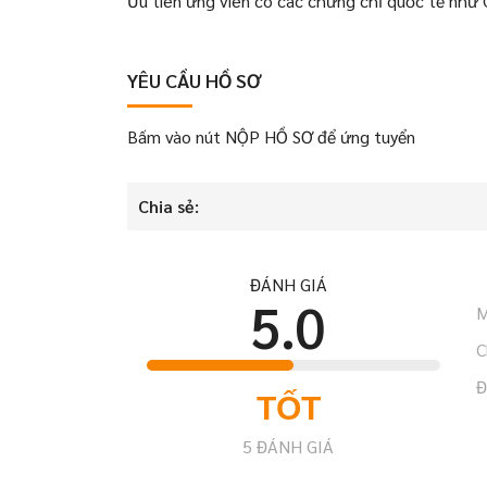
Ưu tiên ứng viên có các chứng chỉ quốc tế nh
YÊU CẦU HỒ SƠ
Bấm vào nút NỘP HỒ SƠ để ứng tuyển
Chia sẻ:
ĐÁNH GIÁ
5.0
M
C
Đ
TỐT
5
ĐÁNH GIÁ