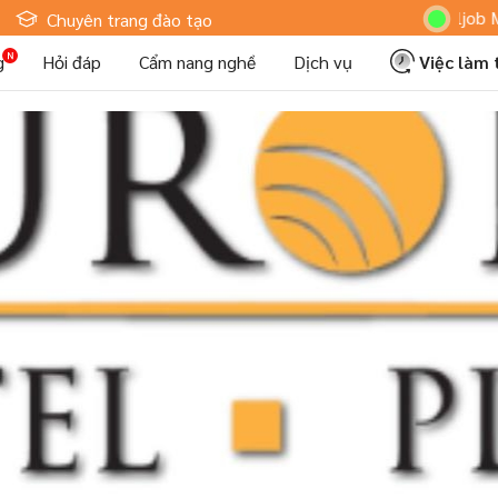
Hoteljob MV: "T
Chuyên trang đào tạo
g
Hỏi đáp
Cẩm nang nghề
Dịch vụ
Việc làm