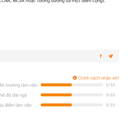
ư CCNA, MCSA hoặc tương đương (là một điểm cộng).
Chính sách nhận xét
ôi trường làm việc
5/10
hế độ đãi ngộ
5/10
ịa điểm làm việc
5/10