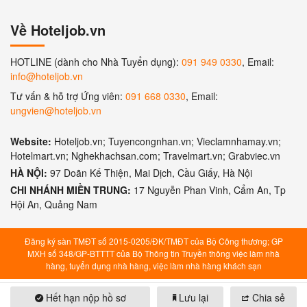
Về Hoteljob.vn
HOTLINE (dành cho Nhà Tuyển dụng):
091 949 0330
, Email:
info@hoteljob.vn
Tư vấn & hỗ trợ Ứng viên:
091 668 0330
, Email:
ungvien@hoteljob.vn
Website:
Hoteljob.vn; Tuyencongnhan.vn; Vieclamnhamay.vn;
Hotelmart.vn; Nghekhachsan.com; Travelmart.vn; Grabviec.vn
HÀ NỘI:
97 Doãn Kế Thiện, Mai Dịch, Cầu Giấy, Hà Nội
CHI NHÁNH MIỀN TRUNG:
17 Nguyễn Phan Vinh, Cẩm An, Tp
Hội An, Quảng Nam
Đăng ký sàn TMĐT số 2015-0205/ĐK/TMĐT của Bộ Công thương; GP
MXH số 348/GP-BTTTT của Bộ Thông tin Truyền thông việc làm nhà
hàng, tuyển dụng nhà hàng, việc làm nhà hàng khách sạn
Hết hạn nộp hồ sơ
Lưu lại
Chia sẻ