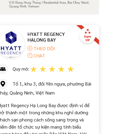
HYATT REGENCY
HALONG BAY
THEO DÕI
CHAT
Quy mô:
Tổ 1, khu 3, đồi Yên ngựa, phường Bãi
háy, Quảng Ninh, Việt Nam
yatt Regency Hạ Long Bay được định vị để
rở thành một trong những khu nghỉ dưỡng
hách sạn phong cách sống sang trọng và
iểm đến tổ chức sự kiện mang tính biểu
ượng hàng đầu tại miền Bắc Việt Nam. Với