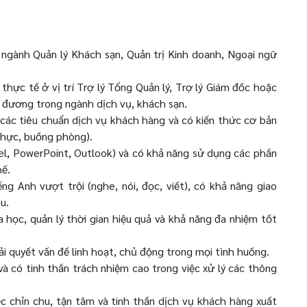
ngành Quản lý Khách sạn, Quản trị Kinh doanh, Ngoại ngữ
 thực tế ở vị trí Trợ lý Tổng Quản lý, Trợ lý Giám đốc hoặc
g đương trong ngành dịch vụ, khách sạn.
 các tiêu chuẩn dịch vụ khách hàng và có kiến thức cơ bản
 thực, buồng phòng).
el, PowerPoint, Outlook) và có khả năng sử dụng các phần
hế.
ếng Anh vượt trội (nghe, nói, đọc, viết), có khả năng giao
u.
 học, quản lý thời gian hiệu quả và khả năng đa nhiệm tốt
ải quyết vấn đề linh hoạt, chủ động trong mọi tình huống.
à có tinh thần trách nhiệm cao trong việc xử lý các thông
ệc chỉn chu, tận tâm và tinh thần dịch vụ khách hàng xuất