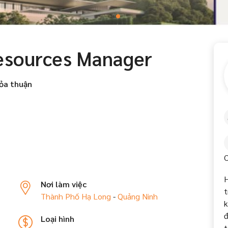
esources Manager
ỏa thuận
C
H
Nơi làm việc
t
Thành Phố Hạ Long
-
Quảng Ninh
k
đ
Loại hình
t