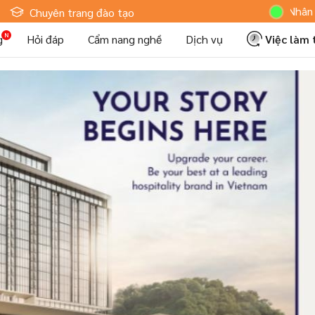
Hoteljob MV: "Tôi Là Nhân Viên Khác
Chuyên trang đào tạo
g
Hỏi đáp
Cẩm nang nghề
Dịch vụ
Việc làm