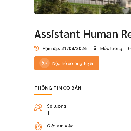
Assistant Human R
Hạn nộp:
31/08/2026
Mức lương:
Th
Nộp hồ sơ ứng tuyển
THÔNG TIN CƠ BẢN
Số lượng
1
Giờ làm việc