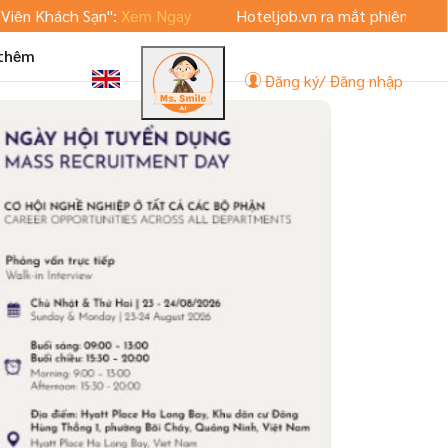
h Sạn":
Xem Ngay
Hoteljob.vn ra mắt phiên bản App Mobile
 thêm
Đăng ký/ Đăng nhập