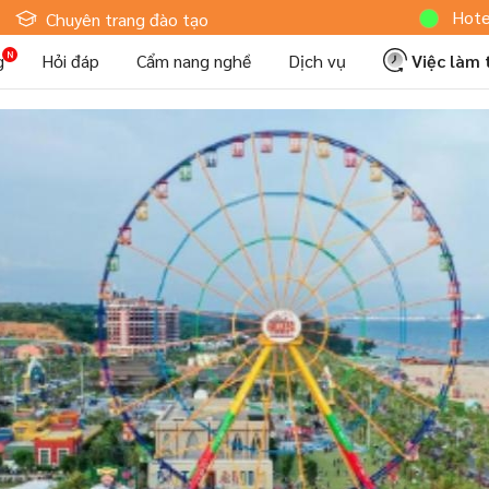
Hoteljob MV:
Chuyên trang đào tạo
g
Hỏi đáp
Cẩm nang nghề
Dịch vụ
Việc làm