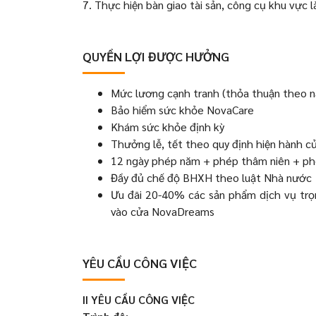
7. Thực hiện bàn giao tài sản, công cụ khu vực 
QUYỀN LỢI ĐƯỢC HƯỞNG
Mức lương cạnh tranh (thỏa thuận theo n
Bảo hiểm sức khỏe NovaCare
Khám sức khỏe định kỳ
Thưởng lễ, tết theo quy định hiện hành c
12 ngày phép năm + phép thâm niên + ph
Đầy đủ chế độ BHXH theo luật Nhà nước
Ưu đãi 20-40% các sản phẩm dịch vụ trọn
vào cửa NovaDreams
YÊU CẦU CÔNG VIỆC
II YÊU CẦU CÔNG VIỆC