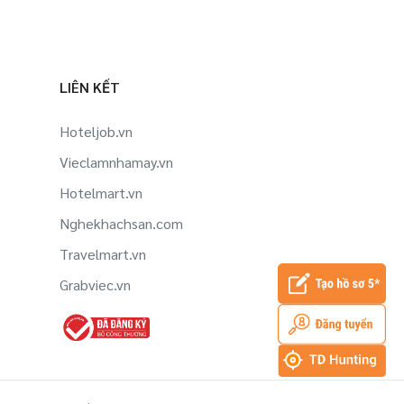
LIÊN KẾT
Hoteljob.vn
Vieclamnhamay.vn
Hotelmart.vn
Nghekhachsan.com
Travelmart.vn
Grabviec.vn