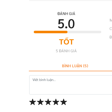
ĐÁNH GIÁ
5.0
M
C
Đ
TỐT
5
ĐÁNH GIÁ
BÌNH LUẬN (
5
)