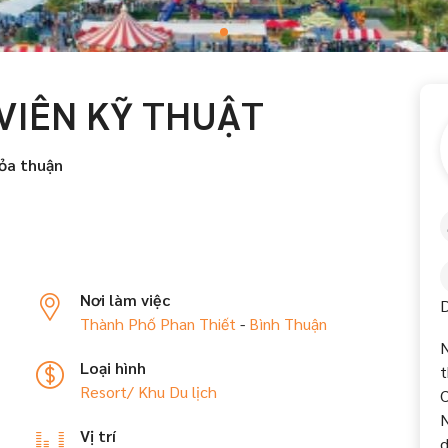
VIÊN KỸ THUẬT
ỏa thuận
Nơi làm việc
D
Thành Phố Phan Thiết
-
Bình Thuận
N
Loại hình
t
Resort/ Khu Du lịch
C
N
Vị trí
d