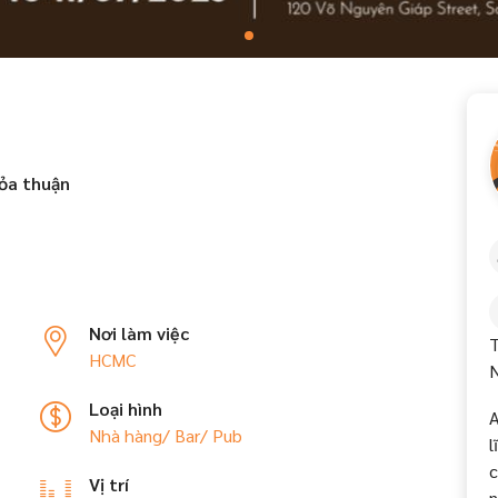
ỏa thuận
Nơi làm việc
T
HCMC
N
Loại hình
A
Nhà hàng/ Bar/ Pub
l
c
Vị trí
n