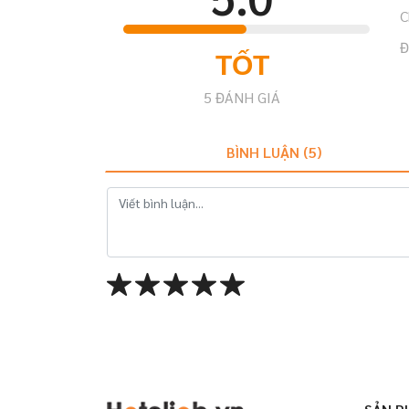
C
Đ
TỐT
5
ĐÁNH GIÁ
BÌNH LUẬN (
5
)