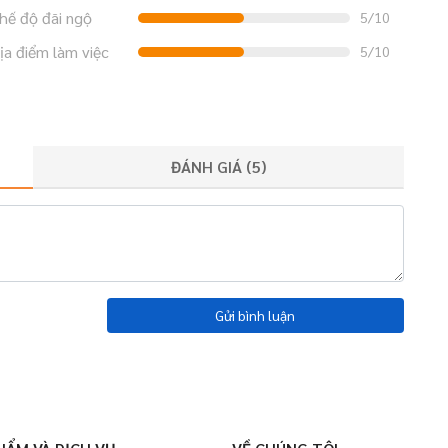
hế độ đãi ngộ
5/10
ịa điểm làm việc
5/10
ĐÁNH GIÁ (
5
)
Gửi bình luận