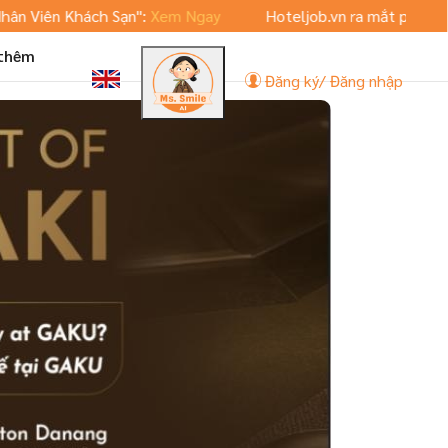
ên Khách Sạn":
Xem Ngay
Hoteljob.vn ra mắt phiên bản App
 thêm
Đăng ký/ Đăng nhập