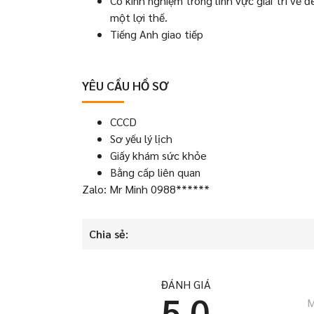
Có kinh nghiệm trong lĩnh vực giải trí về đ
một lợi thế.
Tiếng Anh giao tiếp
YÊU CẦU HỒ SƠ
CCCD
Sơ yếu lý lịch
Giấy khám sức khỏe
Bằng cấp liên quan
Zalo: Mr Minh 0988******
Chia sẻ:
ĐÁNH GIÁ
5.0
M