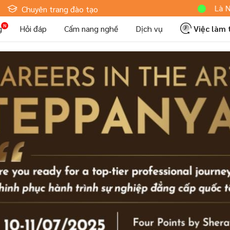
Hoteljob MV: "Tôi Là Nhân Vi
Chuyên trang đào tạo
g
Hỏi đáp
Cẩm nang nghề
Dịch vụ
Việc làm