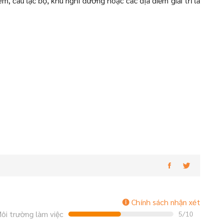
êm, câu lạc bộ, khu nghỉ dưỡng hoặc các địa điểm giải trí là
Chính sách nhận xét
ôi trường làm việc
5/10