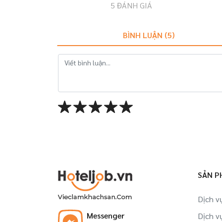
5
ĐÁNH GIÁ
BÌNH LUẬN (
5
)
SẢN P
Dịch v
Messenger
Dịch v