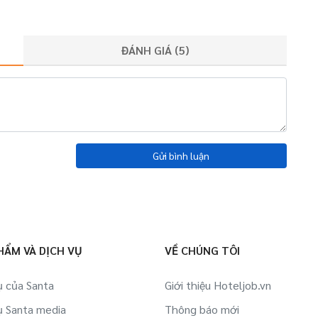
ĐÁNH GIÁ (
5
)
Gửi bình luận
HẨM VÀ DỊCH VỤ
VỀ CHÚNG TÔI
ụ của Santa
Giới thiệu Hoteljob.vn
ụ Santa media
Thông báo mới