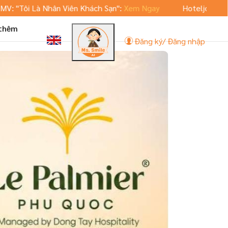
i Là Nhân Viên Khách Sạn":
Xem Ngay
Hoteljob.vn ra mắt p
 thêm
Đăng ký/ Đăng nhập