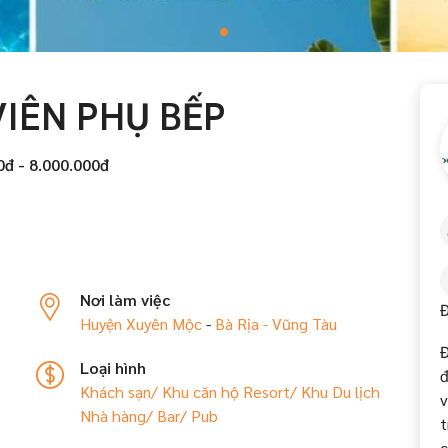
VIÊN PHỤ BẾP
0đ - 8.000.000đ
Nơi làm việc
Huyện Xuyên Mộc
-
Bà Rịa - Vũng Tàu
Đ
Loại hình
đ
Khách sạn/ Khu căn hộ
Resort/ Khu Du lịch
v
Nhà hàng/ Bar/ Pub
t
c