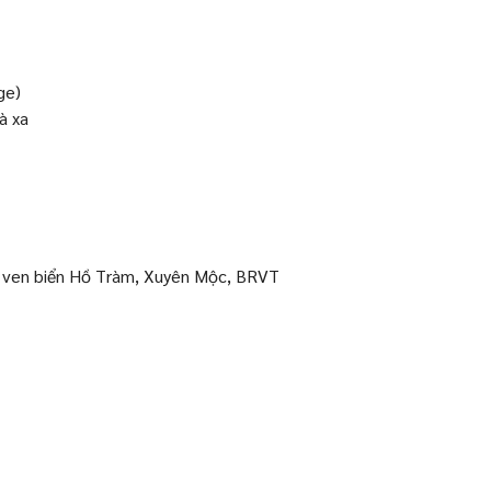
ge)
à xa
g ven biển Hồ Tràm, Xuyên Mộc, BRVT