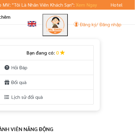
Tôi Là Nhân Viên Khách Sạn":
Xem Ngay
Hoteljob.vn ra mắt
 thêm
Đăng ký/ Đăng nhập
Bạn đang có:
0
Hỏi Đáp
Đổi quà
Lịch sử đổi quà
ÀNH VIÊN NĂNG ĐỘNG