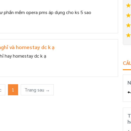
ư phần mềm opera pms áp dụng cho ks 5 sao
 nghỉ và homestay dc k ạ
hỉ hay homestay dc k ạ
CÂU
N
c
1
Trang sau →
T
h