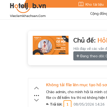
Kho tài liệu
Cộng đồn
Chủ đề:
Hỏi
Hỏi đáp về các vấn 
Đang theo dõi: 
Không tải file lên mục tạo hồ s
Chào admin, cho mình hỏi là mình có
...
file cv để kiểm tra thì nó không hiện fi
Trả lời:
1
08/05/2026 14:26