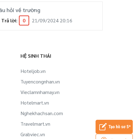
âu hỏi về trường
Trả lời:
0
21/09/2024 20:16
HỆ SINH THÁI
Hoteljob.vn
Tuyencongnhan.vn
Vieclamnhamay.vn
Hotelmart.vn
Nghekhachsan.com
Travelmart.vn
Grabviec.vn