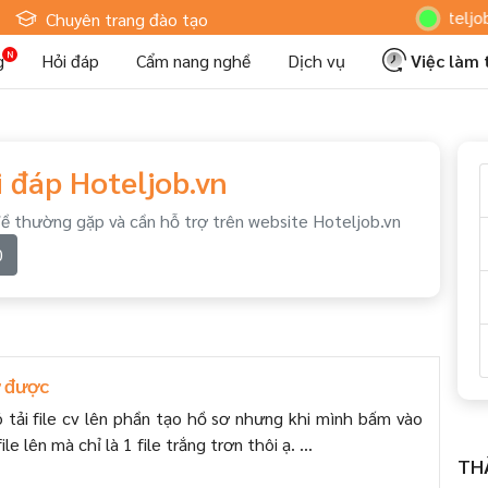
Hoteljob MV: "
Chuyên trang đào tạo
g
Hỏi đáp
Cẩm nang nghề
Dịch vụ
Việc làm
 đáp Hoteljob.vn
đề thường gặp và cần hỗ trợ trên website Hoteljob.vn
0
ơ được
 tải file cv lên phần tạo hồ sơ nhưng khi mình bấm vào
le lên mà chỉ là 1 file trắng trơn thôi ạ. ...
TH