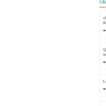
CÂU
c
R
Q
x
L