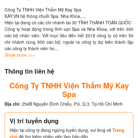
Công Ty TNHH Viện Thẩm Mỹ Kay Spa

KAY.VN hệ thống chuỗi Spa, Nha Khoa,....

Hiện tại đang có các chi nhánh tai 30 TỈNH THÀNH TOÀN QUỐC

Công ty hoạt động trong lĩnh vực Spa và Nha Khoa, với trên 300 
cán bộ nhân viên. Với mục tiêu đến hết 2018 công ty có trên 50 
chi nhánh cùng 500 cán bộ; ngoài ra công ty dự kiến thành lập 
các công ty thành viên ho
... 
Show more >>>
Thông tin liên hệ
Công Ty TNHH Viện Thẩm Mỹ Kay
Spa
Địa chỉ:
254B Nguyễn Đình Chiểu, P.6, Q.3, Tp.Hồ Chí Minh
Vị trí tuyển dụng
Hiện tại công ty đang ngừng tuyển dụng, vui lòng về
Trang
chủ
để tìm kiếm nhiều việc làm hấp dẫn