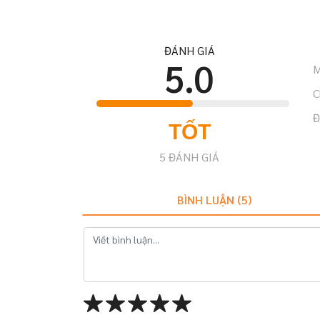
ĐÁNH GIÁ
5.0
M
C
Đ
TỐT
5
ĐÁNH GIÁ
BÌNH LUẬN (
5
)