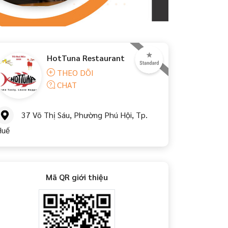
HotTuna Restaurant
THEO DÕI
CHAT
37 Võ Thị Sáu, Phường Phú Hội, Tp.
Huế
Mã QR giới thiệu