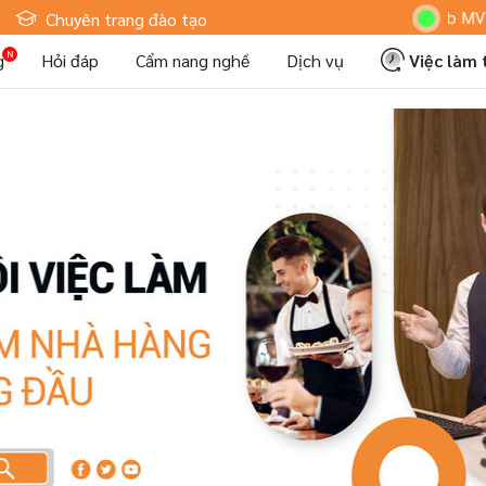
Hoteljob MV: "Tô
Chuyên trang đào tạo
g
Hỏi đáp
Cẩm nang nghề
Dịch vụ
Việc làm