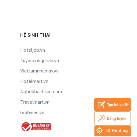
HỆ SINH THÁI
Hoteljob.vn
Tuyencongnhan.vn
Vieclamnhamay.vn
Hotelmart.vn
Nghekhachsan.com
Travelmart.vn
Grabviec.vn