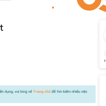
t
ển dụng, vui lòng về
Trang chủ
để tìm kiếm nhiều việc