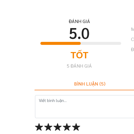
ĐÁNH GIÁ
5.0
M
C
Đ
TỐT
5
ĐÁNH GIÁ
BÌNH LUẬN (
5
)