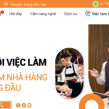
Hoteljob MV: "Tôi Là
Chuyên trang đào tạo
g
Hỏi đáp
Cẩm nang nghề
Dịch vụ
Việc làm