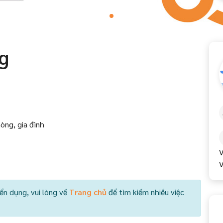
g
òng, gia đình
V
V
ển dụng, vui lòng về
Trang chủ
để tìm kiếm nhiều việc