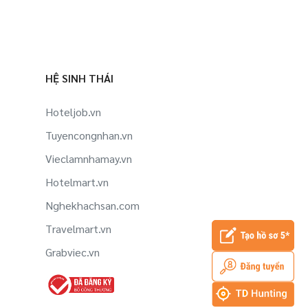
HỆ SINH THÁI
Hoteljob.vn
Tuyencongnhan.vn
Vieclamnhamay.vn
Hotelmart.vn
Nghekhachsan.com
Travelmart.vn
Grabviec.vn