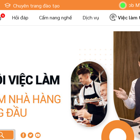
Hoteljob MV: "T
Chuyên trang đào tạo
g
Hỏi đáp
Cẩm nang nghề
Dịch vụ
Việc làm