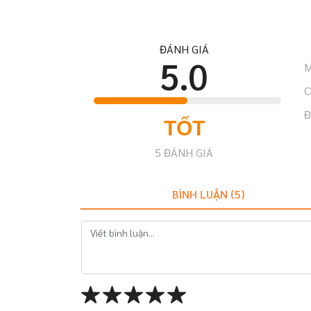
ĐÁNH GIÁ
5.0
M
C
Đ
TỐT
5
ĐÁNH GIÁ
BÌNH LUẬN (
5
)