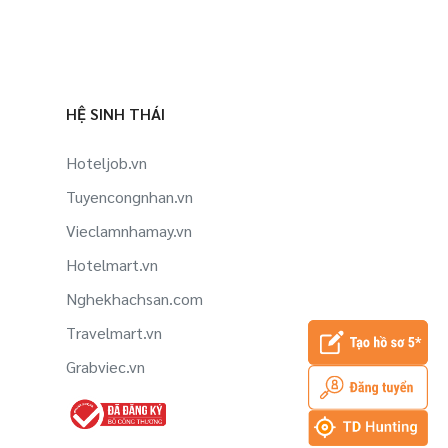
HỆ SINH THÁI
Hoteljob.vn
Tuyencongnhan.vn
Vieclamnhamay.vn
Hotelmart.vn
Nghekhachsan.com
Travelmart.vn
Grabviec.vn