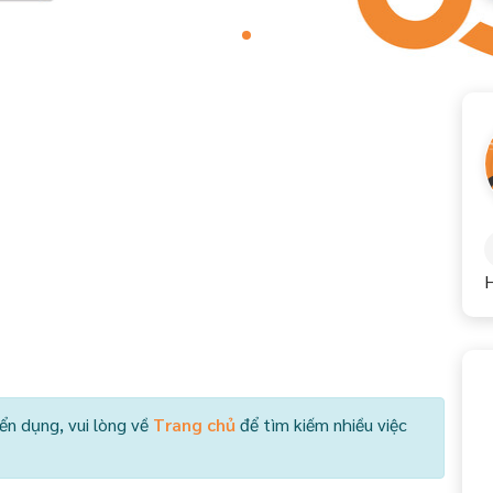
H
ển dụng, vui lòng về
Trang chủ
để tìm kiếm nhiều việc