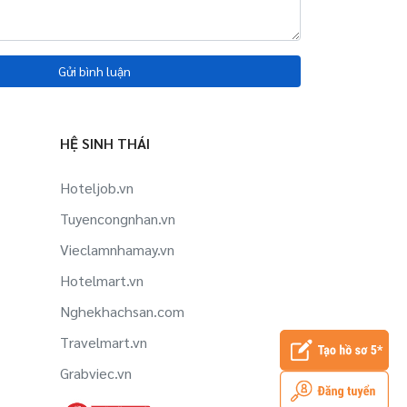
Gửi bình luận
HỆ SINH THÁI
Hoteljob.vn
Tuyencongnhan.vn
Vieclamnhamay.vn
Hotelmart.vn
Nghekhachsan.com
Travelmart.vn
Grabviec.vn