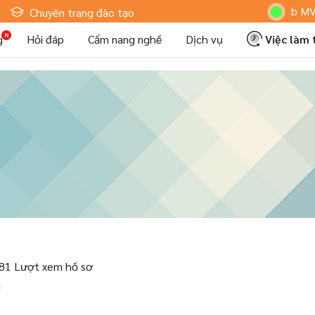
Hoteljob MV: "Tôi
Chuyên trang đào tạo
g
Hỏi đáp
Cẩm nang nghề
Dịch vụ
Việc làm
81 Lượt xem hồ sơ
i