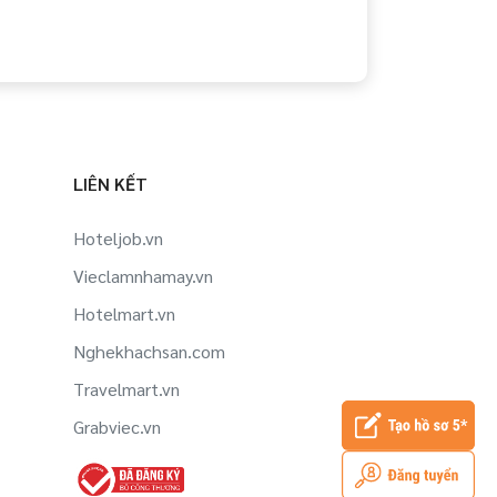
LIÊN KẾT
Hoteljob.vn
Vieclamnhamay.vn
Hotelmart.vn
Nghekhachsan.com
Travelmart.vn
Grabviec.vn