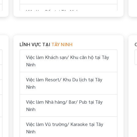
Việc làm Bếp tại Tây Ninh
Việc làm Thể thao tại Tây Ninh
Việc làm Vui chơi & giải trí tại Tây Ninh
LĨNH VỰC TẠI
TÂY NINH
Việc làm Hành chính, nhân sự tại Tây
Việc làm Khách sạn/ Khu căn hộ tại Tây
Ninh
Ninh
Việc làm Tài chính, kế toán tại Tây Ninh
Việc làm Resort/ Khu Du lịch tại Tây
Ninh
Việc làm Kỹ thuật tại Tây Ninh
Việc làm Nhà hàng/ Bar/ Pub tại Tây
Việc làm Lái xe tại Tây Ninh
Ninh
Việc làm Lữ hành/ Du lịch (HDV, ĐH
Việc làm Vũ trường/ Karaoke tại Tây
Tour...) tại Tây Ninh
Ninh