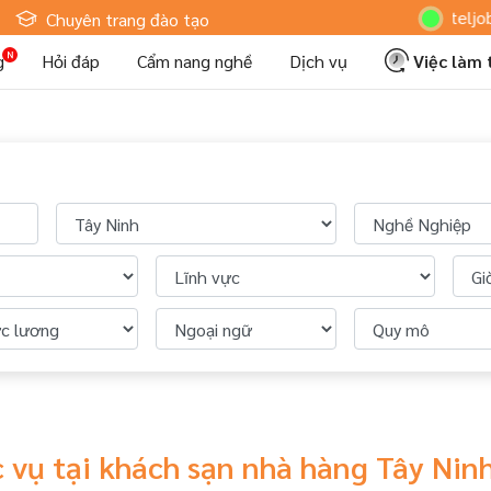
Hoteljob MV
Chuyên trang đào tạo
g
Hỏi đáp
Cẩm nang nghề
Dịch vụ
Việc làm
 vụ tại khách sạn nhà hàng Tây Nin