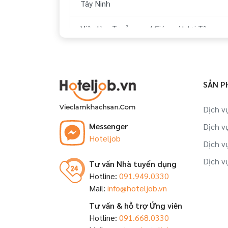
Tây Ninh
Việc làm Trưởng ca/ Giám sát tại Tây
Ninh
Việc làm Nhân viên tập sự tại Tây Ninh
SẢN P
Việc làm Đào tạo viên tại Tây Ninh
Dịch v
Việc làm Trợ lý, thư ký tại Tây Ninh
Messenger
Dịch v
Hoteljob
Việc làm Nhân viên tại Tây Ninh
Dịch v
Dịch v
Tư vấn Nhà tuyển dụng
Hotline:
091.949.0330
Mail:
info@hoteljob.vn
Tư vấn & hỗ trợ Ứng viên
Hotline:
091.668.0330