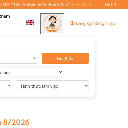
: "Tôi Là Nhân Viên Khách Sạn":
Xem Ngay
Hoteljob.vn ra 
 thêm
Đăng ký/ Đăng nhập
Tìm Kiếm
h 8/2026