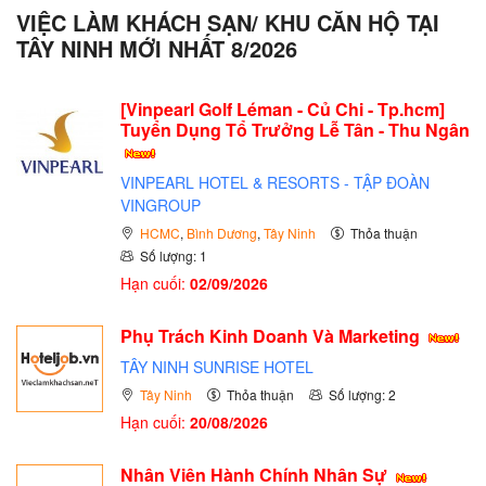
VIỆC LÀM KHÁCH SẠN/ KHU CĂN HỘ TẠI
TÂY NINH MỚI NHẤT 8/2026
[Vinpearl Golf Léman - Củ Chi - Tp.hcm]
Tuyển Dụng Tổ Trưởng Lễ Tân - Thu Ngân
VINPEARL HOTEL & RESORTS - TẬP ĐOÀN
VINGROUP
HCMC
,
Bình Dương
,
Tây Ninh
Thỏa thuận
Số lượng: 1
Hạn cuối:
02/09/2026
Phụ Trách Kinh Doanh Và Marketing
TÂY NINH SUNRISE HOTEL
Tây Ninh
Thỏa thuận
Số lượng: 2
Hạn cuối:
20/08/2026
Nhân Viên Hành Chính Nhân Sự