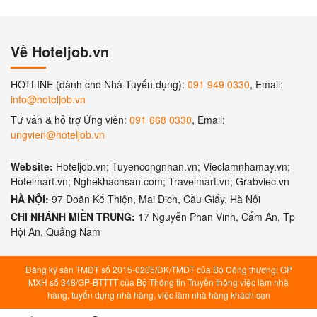
Về Hoteljob.vn
HOTLINE (dành cho Nhà Tuyển dụng):
091 949 0330
, Email:
info@hoteljob.vn
Tư vấn & hỗ trợ Ứng viên:
091 668 0330
, Email:
ungvien@hoteljob.vn
Website:
Hoteljob.vn; Tuyencongnhan.vn; Vieclamnhamay.vn;
Hotelmart.vn; Nghekhachsan.com; Travelmart.vn; Grabviec.vn
HÀ NỘI:
97 Doãn Kế Thiện, Mai Dịch, Cầu Giấy, Hà Nội
CHI NHÁNH MIỀN TRUNG:
17 Nguyễn Phan Vinh, Cẩm An, Tp
Hội An, Quảng Nam
Đăng ký sàn TMĐT số 2015-0205/ĐK/TMĐT của Bộ Công thương; GP
MXH số 348/GP-BTTTT của Bộ Thông tin Truyền thông việc làm nhà
hàng, tuyển dụng nhà hàng, việc làm nhà hàng khách sạn