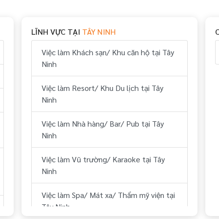
Việc làm Thể thao tại Tây Ninh
Việc làm Vui chơi & giải trí tại Tây Ninh
LĨNH VỰC TẠI
TÂY NINH
Việc làm Hành chính, nhân sự tại Tây
Việc làm Khách sạn/ Khu căn hộ tại Tây
Ninh
Ninh
Việc làm Tài chính, kế toán tại Tây Ninh
Việc làm Resort/ Khu Du lịch tại Tây
Ninh
Việc làm Kỹ thuật tại Tây Ninh
Việc làm Nhà hàng/ Bar/ Pub tại Tây
Việc làm Lái xe tại Tây Ninh
Ninh
Việc làm Lữ hành/ Du lịch (HDV, ĐH
Việc làm Vũ trường/ Karaoke tại Tây
Tour...) tại Tây Ninh
Ninh
Việc làm Y tế tại Tây Ninh
Việc làm Spa/ Mát xa/ Thẩm mỹ viện tại
Tây Ninh
Việc làm Dự án BĐS/ Quản lý tòa nhà tại