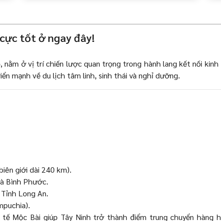
Tây Ninh
Việc làm Sân Golf tại Tây Ninh
Việc làm IT tại Tây Ninh
cực tốt ở ngay đây!
Việc làm Thể hình/ phòng tập tại Tây
Ninh
Việc làm Việc làm sinh viên tại Tây Ninh
nằm ở vị trí chiến lược quan trọng trong hành lang kết nối kinh
Việc làm Công ty Du lịch, lữ hành,
iển mạnh về du lịch tâm linh, sinh thái và nghỉ dưỡng.
Việc làm Bán hàng online tại Tây Ninh
phòng vé tại Tây Ninh
h
Việc làm Khác tại Tây Ninh
Việc làm Hàng không/ Sân bay tại Tây
Ninh
Việc làm Du thuyền tại Tây Ninh
Việc làm Lao động ngoài nước tại Tây
iên giới dài 240 km).
Ninh
và Bình Phước.
 Tỉnh Long An.
Việc làm Siêu thị/ Rạp phim/ Dịch vụ
mpuchia).
công cộng tại Tây Ninh
c tế Mộc Bài giúp Tây Ninh trở thành điểm trung chuyển hàng 