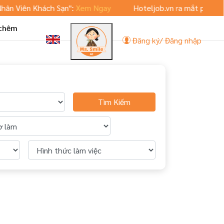
n Khách Sạn":
Xem Ngay
Hoteljob.vn ra mắt phiên bản App 
 thêm
Đăng ký/ Đăng nhập
Tìm Kiếm