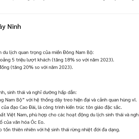
Việc làm Dự án BĐS/ Quản lý tòa nhà tại
Tây Ninh
Tây Ninh
Việc làm Cà phê/ Quán ăn/ Nhà nghỉ
nhỏ tại Tây Ninh
ến du lịch quan trọng của miền Đông Nam Bộ:
Việc làm Cửa hàng/ Tiệm/ Shop tại Tây
oảng 5 triệu lượt khách (tăng 18% so với năm 2023).
Ninh
đồng (tăng 20% ​​so với năm 2023).
Việc làm Trường nghề/ Tuyển dụng tại
Tây Ninh
inh, sinh thái và nghỉ dưỡng hấp dẫn:
g Nam Bộ” với hệ thống dây treo hiện đại và cảnh quan hùng vĩ.
Việc làm Cơ sở y tế tại Tây Ninh
a đạo Cao Đài, là công trình kiến ​​trúc tôn giáo đặc sắc.
ất Việt Nam, phù hợp cho các hoạt động du lịch sinh thái và ngh
Việc làm Khác tại Tây Ninh
 cổ của văn hóa Óc Eo.
tồn thiên nhiên với hệ sinh thái rừng nhiệt đới đa dạng.