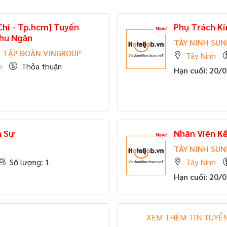
Chi - Tp.hcm] Tuyển
Phụ Trách K
Thu Ngân
TÂY NINH SUN
- TẬP ĐOÀN VINGROUP
Tây Ninh
h
Thỏa thuận
Hạn cuối: 20/
n Sự
Nhân Viên K
TÂY NINH SUN
Số lượng: 1
Tây Ninh
Hạn cuối: 20/
XEM THÊM TIN TUYỂN