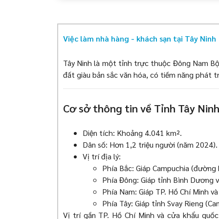
Việc làm Nhân viên tập sự tại Tây Ninh
Việc làm nhà hàng - khách sạn tại Tây Ninh
Việc làm Đào tạo viên tại Tây Ninh
Tây Ninh là một tỉnh trực thuộc Đông Nam Bộ, 
Việc làm Trợ lý, thư ký tại Tây Ninh
đất giàu bản sắc văn hóa, có tiềm năng phát tr
Việc làm Nhân viên tại Tây Ninh
Cơ sở thông tin về Tỉnh Tây Nin
Diện tích: Khoảng 4.041 km².
Dân số: Hơn 1,2 triệu người (năm 2024).
Vị trí địa lý:
Phía Bắc: Giáp Campuchia (đường b
Phía Đông: Giáp tỉnh Bình Dương 
Phía Nam: Giáp TP. Hồ Chí Minh và
Phía Tây: Giáp tỉnh Svay Rieng (Ca
Vị trí gần TP. Hồ Chí Minh và cửa khẩu quố