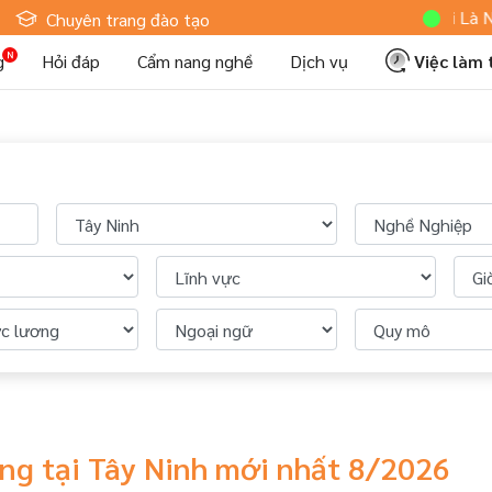
Hoteljob MV: "Tôi Là Nhân Viê
Chuyên trang đào tạo
g
Hỏi đáp
Cẩm nang nghề
Dịch vụ
Việc làm
ng tại Tây Ninh mới nhất 8/2026