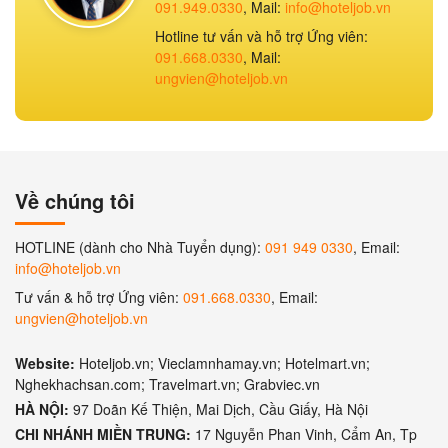
091.949.0330
, Mail:
info@hoteljob.vn
Hotline tư vấn và hỗ trợ Ứng viên:
091.668.0330
, Mail:
ungvien@hoteljob.vn
Về chúng tôi
HOTLINE (dành cho Nhà Tuyển dụng):
091 949 0330
, Email:
info@hoteljob.vn
Tư vấn & hỗ trợ Ứng viên:
091.668.0330
, Email:
ungvien@hoteljob.vn
Website:
Hoteljob.vn; Vieclamnhamay.vn; Hotelmart.vn;
Nghekhachsan.com; Travelmart.vn; Grabviec.vn
HÀ NỘI:
97 Doãn Kế Thiện, Mai Dịch, Cầu Giấy, Hà Nội
CHI NHÁNH MIỀN TRUNG:
17 Nguyễn Phan Vinh, Cẩm An, Tp