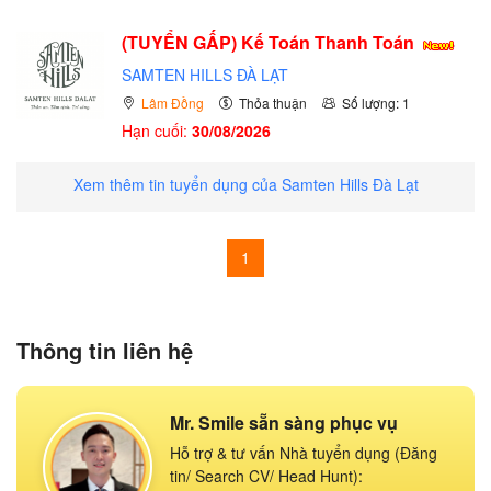
(TUYỂN GẤP)
Kế Toán Thanh Toán
SAMTEN HILLS ĐÀ LẠT
Lâm Đồng
Thỏa thuận
Số lượng: 1
Hạn cuối:
30/08/2026
Xem thêm tin tuyển dụng của Samten Hills Đà Lạt
1
Thông tin liên hệ
Mr. Smile sẵn sàng phục vụ
Hỗ trợ & tư vấn Nhà tuyển dụng (Đăng
tin/ Search CV/ Head Hunt):