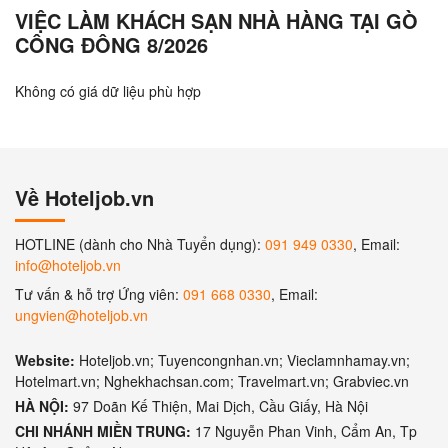
VIỆC LÀM KHÁCH SẠN NHÀ HÀNG TẠI GÒ
CÔNG ĐÔNG 8/2026
Không có giá dữ liệu phù hợp
Về Hoteljob.vn
HOTLINE (dành cho Nhà Tuyển dụng):
091 949 0330
, Email:
info@hoteljob.vn
Tư vấn & hỗ trợ Ứng viên:
091 668 0330
, Email:
ungvien@hoteljob.vn
Website:
Hoteljob.vn; Tuyencongnhan.vn; Vieclamnhamay.vn;
Hotelmart.vn; Nghekhachsan.com; Travelmart.vn; Grabviec.vn
HÀ NỘI:
97 Doãn Kế Thiện, Mai Dịch, Cầu Giấy, Hà Nội
CHI NHÁNH MIỀN TRUNG:
17 Nguyễn Phan Vinh, Cẩm An, Tp