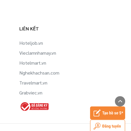
LIÊN KẾT
Hoteljob.vn
Vieclamnhamay.vn
Hotelmart.vn
Nghekhachsan.com
Travelmart.vn
Grabviec.vn