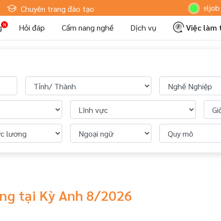
Hoteljob M
Chuyên trang đào tạo
g
Hỏi đáp
Cẩm nang nghề
Dịch vụ
Việc làm
àng tại Kỳ Anh 8/2026