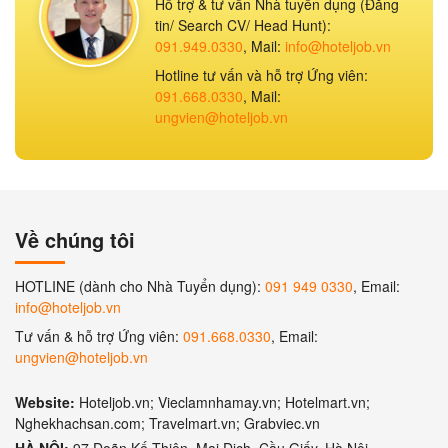
Hỗ trợ & tư vấn Nhà tuyển dụng (Đăng
tin/ Search CV/ Head Hunt):
091.949.0330
, Mail:
info@hoteljob.vn
Hotline tư vấn và hỗ trợ Ứng viên:
091.668.0330
, Mail:
ungvien@hoteljob.vn
Về chúng tôi
HOTLINE (dành cho Nhà Tuyển dụng):
091 949 0330
, Email:
info@hoteljob.vn
Tư vấn & hỗ trợ Ứng viên:
091.668.0330
, Email:
ungvien@hoteljob.vn
Website:
Hoteljob.vn; Vieclamnhamay.vn; Hotelmart.vn;
Nghekhachsan.com; Travelmart.vn; Grabviec.vn