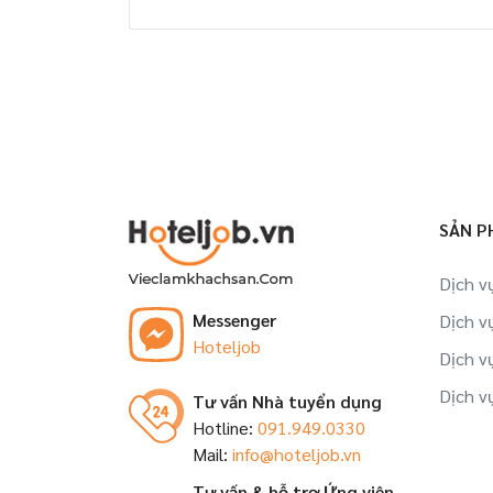
SẢN P
Dịch v
Messenger
Dịch v
Hoteljob
Dịch v
Dịch v
Tư vấn Nhà tuyển dụng
Hotline:
091.949.0330
Mail:
info@hoteljob.vn
Tư vấn & hỗ trợ Ứng viên