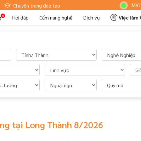
Hoteljob MV: "T
Chuyên trang đào tạo
g
Hỏi đáp
Cẩm nang nghề
Dịch vụ
Việc làm
àng tại Long Thành 8/2026