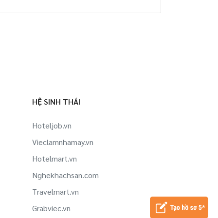
HỆ SINH THÁI
Hoteljob.vn
Vieclamnhamay.vn
Hotelmart.vn
Nghekhachsan.com
Travelmart.vn
Grabviec.vn