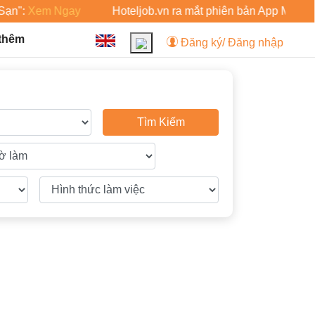
ạn":
Xem Ngay
Hoteljob.vn ra mắt phiên bản App Mobile c
 thêm
Đăng ký/ Đăng nhập
Tìm Kiếm