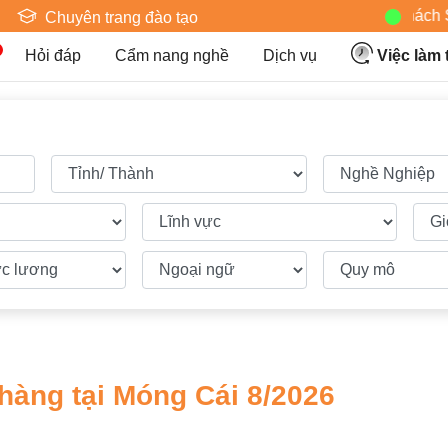
Hoteljob MV: "Tôi Là Nhân Viên Khách S
Chuyên trang đào tạo
Hỏi đáp
Cẩm nang nghề
Dịch vụ
Việc làm
hàng tại Móng Cái 8/2026