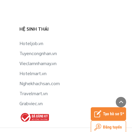
HỆ SINH THÁI
Hoteljob.vn
Tuyencongnhan.vn
Vieclamnhamay.vn
Hotelmart.vn
Nghekhachsan.com
Travelmart.vn
Grabviec.vn