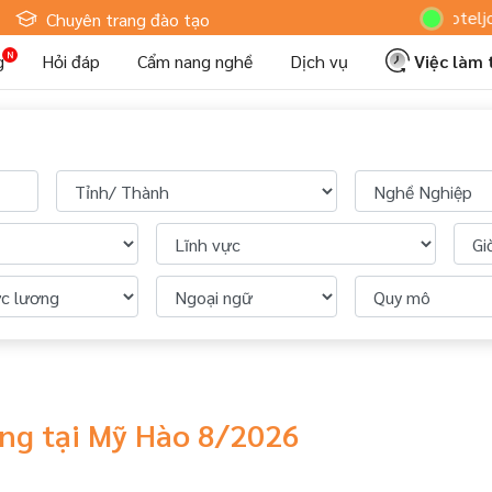
Hoteljob
Chuyên trang đào tạo
g
Hỏi đáp
Cẩm nang nghề
Dịch vụ
Việc làm
àng tại Mỹ Hào 8/2026