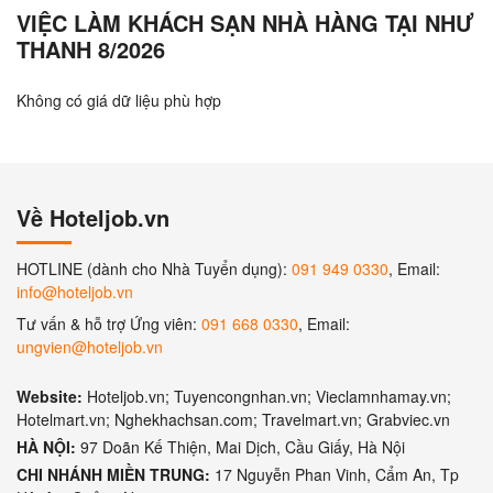
VIỆC LÀM KHÁCH SẠN NHÀ HÀNG TẠI NHƯ
THANH 8/2026
Không có giá dữ liệu phù hợp
Về Hoteljob.vn
HOTLINE (dành cho Nhà Tuyển dụng):
091 949 0330
, Email:
info@hoteljob.vn
Tư vấn & hỗ trợ Ứng viên:
091 668 0330
, Email:
ungvien@hoteljob.vn
Website:
Hoteljob.vn; Tuyencongnhan.vn; Vieclamnhamay.vn;
Hotelmart.vn; Nghekhachsan.com; Travelmart.vn; Grabviec.vn
HÀ NỘI:
97 Doãn Kế Thiện, Mai Dịch, Cầu Giấy, Hà Nội
CHI NHÁNH MIỀN TRUNG:
17 Nguyễn Phan Vinh, Cẩm An, Tp