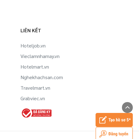
LIÊN KẾT
Hoteljob.vn
Vieclamnhamay.vn
Hotelmart.vn
Nghekhachsan.com
Travelmart.vn
Grabviec.vn