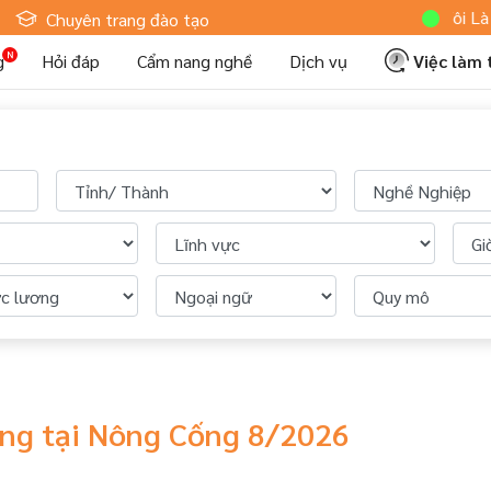
Hoteljob MV: "Tôi Là 
Chuyên trang đào tạo
g
Hỏi đáp
Cẩm nang nghề
Dịch vụ
Việc làm
àng tại Nông Cống 8/2026