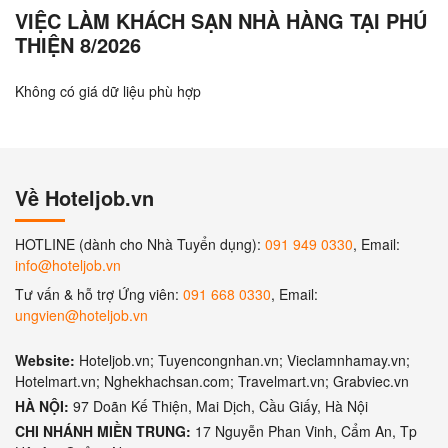
VIỆC LÀM KHÁCH SẠN NHÀ HÀNG TẠI PHÚ
THIỆN 8/2026
Không có giá dữ liệu phù hợp
Về Hoteljob.vn
HOTLINE (dành cho Nhà Tuyển dụng):
091 949 0330
, Email:
info@hoteljob.vn
Tư vấn & hỗ trợ Ứng viên:
091 668 0330
, Email:
ungvien@hoteljob.vn
Website:
Hoteljob.vn; Tuyencongnhan.vn; Vieclamnhamay.vn;
Hotelmart.vn; Nghekhachsan.com; Travelmart.vn; Grabviec.vn
HÀ NỘI:
97 Doãn Kế Thiện, Mai Dịch, Cầu Giấy, Hà Nội
CHI NHÁNH MIỀN TRUNG:
17 Nguyễn Phan Vinh, Cẩm An, Tp