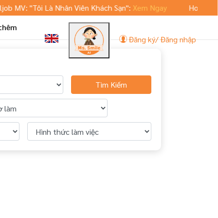
ob MV: "Tôi Là Nhân Viên Khách Sạn":
Xem Ngay
Hoteljob.v
 thêm
Đăng ký/ Đăng nhập
Tìm Kiếm