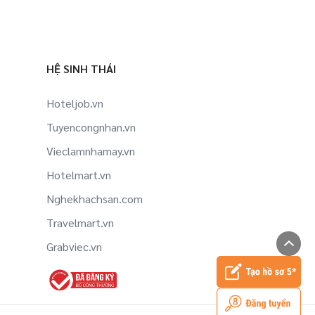
HỆ SINH THÁI
Hoteljob.vn
Tuyencongnhan.vn
Vieclamnhamay.vn
Hotelmart.vn
Nghekhachsan.com
Travelmart.vn
Grabviec.vn