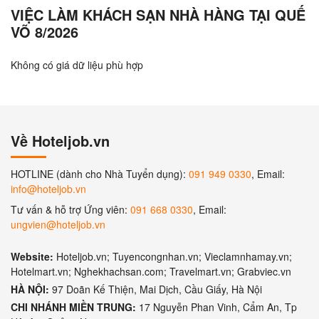
VIỆC LÀM KHÁCH SẠN NHÀ HÀNG TẠI QUẾ
VÕ 8/2026
Không có giá dữ liệu phù hợp
Về Hoteljob.vn
HOTLINE (dành cho Nhà Tuyển dụng):
091 949 0330
, Email:
info@hoteljob.vn
Tư vấn & hỗ trợ Ứng viên:
091 668 0330
, Email:
ungvien@hoteljob.vn
Website:
Hoteljob.vn; Tuyencongnhan.vn; Vieclamnhamay.vn;
Hotelmart.vn; Nghekhachsan.com; Travelmart.vn; Grabviec.vn
HÀ NỘI:
97 Doãn Kế Thiện, Mai Dịch, Cầu Giấy, Hà Nội
CHI NHÁNH MIỀN TRUNG:
17 Nguyễn Phan Vinh, Cẩm An, Tp