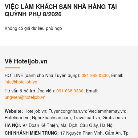
VIỆC LÀM KHÁCH SẠN NHÀ HÀNG TẠI
QUỲNH PHỤ 8/2026
Không có giá dữ liệu phù hợp
Về Hoteljob.vn
HOTLINE (dành cho Nhà Tuyển dụng):
091 949 0330
, Email:
info@hoteljob.vn
Tư vấn & hỗ trợ Ứng viên:
091 668 0330
, Email:
ungvien@hoteljob.vn
Website:
Hoteljob.vn; Tuyencongnhan.vn; Vieclamnhamay.vn;
Hotelmart.vn; Nghekhachsan.com; Travelmart.vn; Grabviec.vn
HÀ NỘI:
97 Doãn Kế Thiện, Mai Dịch, Cầu Giấy, Hà Nội
CHI NHÁNH MIỀN TRUNG:
17 Nguyễn Phan Vinh, Cẩm An, Tp