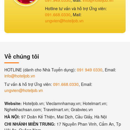
Hotline tư vấn và hỗ trợ Ứng viên:
091.668.0330
, Mail:
ungvien@hoteljob.vn
Về chúng tôi
HOTLINE (dành cho Nhà Tuyển dụng):
091 949 0330
, Email:
info@hoteljob.vn
Tư vấn & hỗ trợ Ứng viên:
091.668.0330
, Email:
ungvien@hoteljob.vn
Website:
Hoteljob.vn; Vieclamnhamay.vn; Hotelmart.vn;
Nghekhachsan.com; Travelmart.vn; Grabviec.vn
HÀ NỘI:
97 Doãn Kế Thiện, Mai Dịch, Cầu Giấy, Hà Nội
CHI NHÁNH MIỀN TRUNG:
17 Nguyễn Phan Vinh, Cẩm An, Tp
Hội An, Quảng Nam