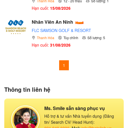
Thanh Hóa
12 - 20 triệu
Số lượng: 1
Hạn cuối:
15/08/2026
Nhân Viên An Ninh
FLC SAMSON GOLF & RESORT
Thanh Hóa
Tùy chỉnh
Số lượng: 5
Hạn cuối:
31/08/2026
1
Thông tin liên hệ
Ms. Smile sẵn sàng phục vụ
Hỗ trợ & tư vấn Nhà tuyển dụng (Đăng
tin/ Search CV/ Head Hunt):
091.949.0330
, Mail:
info@hoteljob.vn