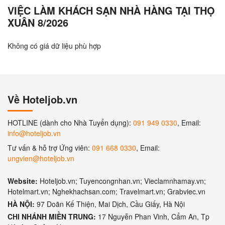
VIỆC LÀM KHÁCH SẠN NHÀ HÀNG TẠI THỌ
XUÂN 8/2026
Không có giá dữ liệu phù hợp
Về Hoteljob.vn
HOTLINE (dành cho Nhà Tuyển dụng):
091 949 0330
, Email:
info@hoteljob.vn
Tư vấn & hỗ trợ Ứng viên:
091 668 0330
, Email:
ungvien@hoteljob.vn
Website:
Hoteljob.vn; Tuyencongnhan.vn; Vieclamnhamay.vn;
Hotelmart.vn; Nghekhachsan.com; Travelmart.vn; Grabviec.vn
HÀ NỘI:
97 Doãn Kế Thiện, Mai Dịch, Cầu Giấy, Hà Nội
CHI NHÁNH MIỀN TRUNG:
17 Nguyễn Phan Vinh, Cẩm An, Tp