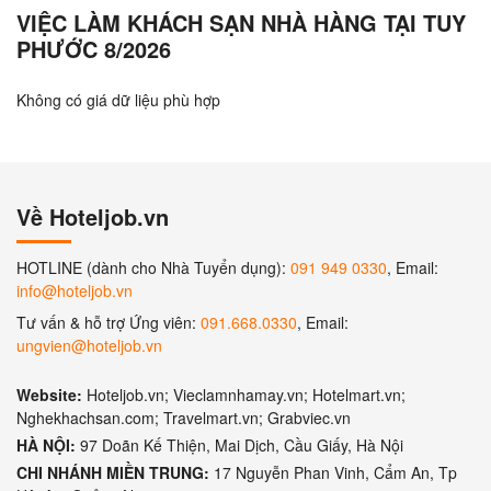
VIỆC LÀM KHÁCH SẠN NHÀ HÀNG TẠI TUY
PHƯỚC 8/2026
Không có giá dữ liệu phù hợp
Về Hoteljob.vn
HOTLINE (dành cho Nhà Tuyển dụng):
091 949 0330
, Email:
info@hoteljob.vn
Tư vấn & hỗ trợ Ứng viên:
091.668.0330
, Email:
ungvien@hoteljob.vn
Website:
Hoteljob.vn; Vieclamnhamay.vn; Hotelmart.vn;
Nghekhachsan.com; Travelmart.vn; Grabviec.vn
HÀ NỘI:
97 Doãn Kế Thiện, Mai Dịch, Cầu Giấy, Hà Nội
CHI NHÁNH MIỀN TRUNG:
17 Nguyễn Phan Vinh, Cẩm An, Tp