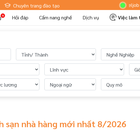
Hoteljob M
Chuyên trang đào tạo
g
Hỏi đáp
Cẩm nang nghề
Dịch vụ
Việc làm
ch sạn nhà hàng mới nhất 8/2026