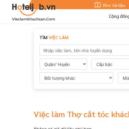
Kho tài liệu
Cộng đồn
TÌM
VIỆC LÀM
Việc làm Thợ cắt tóc khá
Không có giá dữ liệu phù hợp