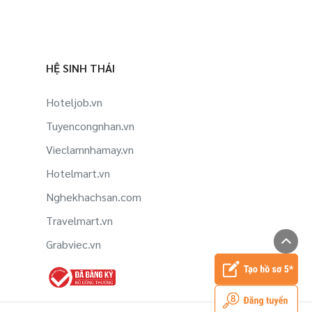
HỆ SINH THÁI
Hoteljob.vn
Tuyencongnhan.vn
Vieclamnhamay.vn
Hotelmart.vn
Nghekhachsan.com
Travelmart.vn
Grabviec.vn