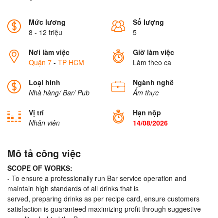
Mức lương
Số lượng
8 - 12 triệu
5
Nơi làm việc
Giờ làm việc
Quận 7
-
TP HCM
Làm theo ca
Loại hình
Ngành nghề
Nhà hàng/ Bar/ Pub
Ẩm thực
Vị trí
Hạn nộp
Nhân viên
14/08/2026
Mô tả công việc
SCOPE OF WORKS:
- To ensure a professionally run Bar service operation and
maintain high standards of all drinks that is
served, preparing drinks as per recipe card, ensure customers
satisfaction is guaranteed maximizing profit through suggestive