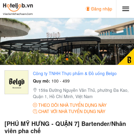
Đăng nhập
Công ty TNHH Thực phẩm & Đồ uống Belgo
Quy mô:
100 - 499
159a Đường Nguyễn Văn Thủ, phường Đa Kao,
Quận 1, Hồ Chí Minh, Việt Nam
THEO DÕI NHÀ TUYỂN DỤNG NÀY
CHAT VỚI NHÀ TUYỂN DỤNG NÀY
[PHÚ MỸ HƯNG - QUẬN 7] Bartender/Nhân
viên pha chế