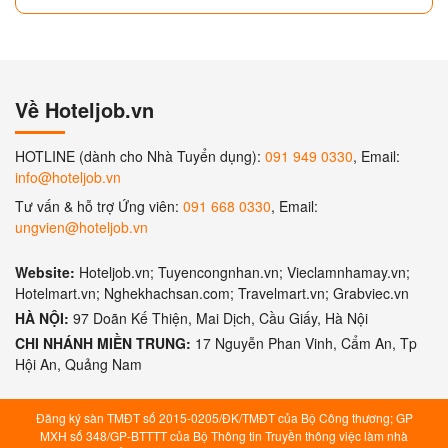
Về Hoteljob.vn
HOTLINE (dành cho Nhà Tuyển dụng):
091 949 0330
, Email:
info@hoteljob.vn
Tư vấn & hỗ trợ Ứng viên:
091 668 0330
, Email:
ungvien@hoteljob.vn
Website:
Hoteljob.vn; Tuyencongnhan.vn; Vieclamnhamay.vn;
Hotelmart.vn; Nghekhachsan.com; Travelmart.vn; Grabviec.vn
HÀ NỘI:
97 Doãn Kế Thiện, Mai Dịch, Cầu Giấy, Hà Nội
CHI NHÁNH MIỀN TRUNG:
17 Nguyễn Phan Vinh, Cẩm An, Tp
Hội An, Quảng Nam
Đăng ký sàn TMĐT số 2015-0205/ĐK/TMĐT của Bộ Công thương; GP
MXH số 348/GP-BTTTT của Bộ Thông tin Truyền thông việc làm nhà