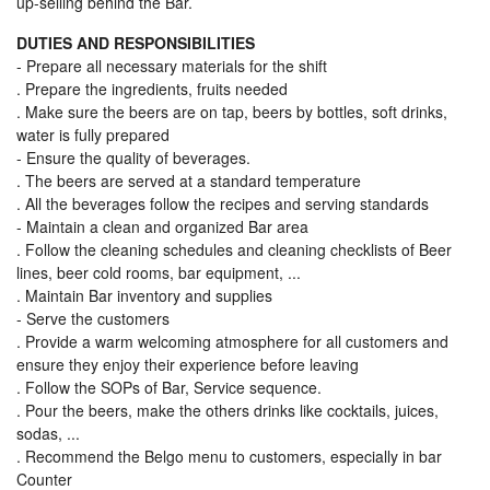
up-selling behind the Bar.
DUTIES AND RESPONSIBILITIES
- Prepare all necessary materials for the shift
. Prepare the ingredients, fruits needed
. Make sure the beers are on tap, beers by bottles, soft drinks,
water is fully prepared
- Ensure the quality of beverages.
. The beers are served at a standard temperature
. All the beverages follow the recipes and serving standards
- Maintain a clean and organized Bar area
. Follow the cleaning schedules and cleaning checklists of Beer
lines, beer cold rooms, bar equipment, ...
. Maintain Bar inventory and supplies
- Serve the customers
. Provide a warm welcoming atmosphere for all customers and
ensure they enjoy their experience before leaving
. Follow the SOPs of Bar, Service sequence.
. Pour the beers, make the others drinks like cocktails, juices,
sodas, ...
. Recommend the Belgo menu to customers, especially in bar
Counter