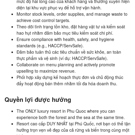
mức độ hài lòng cao của khách hàng và thường xuyên hiện
diện tại khu vực phục vụ để hỗ trợ vận hành.
Monitor stock levels, order supplies, and manage waste to
achieve cost control targets.
Theo dõi tình trạng tồn kho, đặt hàng vật tư và kiểm soát
hao hụt nhằm đảm bảo mục tiêu kiểm soát chi phí.
Ensure compliance with health, safety, and hygiene
standards (e.g., HACCP/ServSafe).
Đảm bảo tuân thủ các tiêu chuẩn về sức khỏe, an toàn
thực phẩm và vệ sinh (ví dụ: HACCP/ServSafe).
Collaborate on menu planning and actively promote
upselling to maximize revenue.
Phối hợp xây dựng kế hoạch thực đơn và chủ động thúc
đẩy hoạt động bán thêm nhằm tối đa hóa doanh thu.
Quyền lợi được hưởng
The ONLY luxury resort in Phu Quoc where you can
experience both the forest and the sea at the same time.
Resort cao cấp DUY NHẤT tại Phú Quốc, nơi bạn có thể tận
hưởng trọn vẹn vẻ đẹp của cả rừng và biển trong cùng một