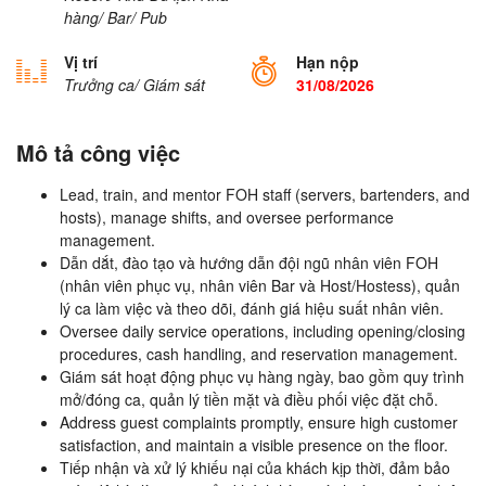
hàng/ Bar/ Pub
Vị trí
Hạn nộp
Trưởng ca/ Giám sát
31/08/2026
Mô tả công việc
Lead, train, and mentor FOH staff (servers, bartenders, and
hosts), manage shifts, and oversee performance
management.
Dẫn dắt, đào tạo và hướng dẫn đội ngũ nhân viên FOH
(nhân viên phục vụ, nhân viên Bar và Host/Hostess), quản
lý ca làm việc và theo dõi, đánh giá hiệu suất nhân viên.
Oversee daily service operations, including opening/closing
procedures, cash handling, and reservation management.
Giám sát hoạt động phục vụ hàng ngày, bao gồm quy trình
mở/đóng ca, quản lý tiền mặt và điều phối việc đặt chỗ.
Address guest complaints promptly, ensure high customer
satisfaction, and maintain a visible presence on the floor.
Tiếp nhận và xử lý khiếu nại của khách kịp thời, đảm bảo