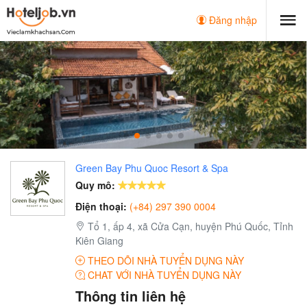
Đăng nhập
Green Bay Phu Quoc Resort & Spa
Quy mô:
Điện thoại:
(+84) 297 390 0004
Tổ 1, ấp 4, xã Cửa Cạn, huyện Phú Quốc, Tỉnh
Kiên Giang
THEO DÕI NHÀ TUYỂN DỤNG NÀY
CHAT VỚI NHÀ TUYỂN DỤNG NÀY
Thông tin liên hệ