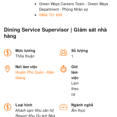
Green Ways Careers Team - Green Ways
Department - Phòng Nhân sự
0866 721 839
Dining Service Supervisor | Giám sát nhà
hàng
Mức lương
Số lượng
Thỏa thuận
1
Nơi làm việc
Giờ
Huyện Phú Quốc
-
Kiên
làm
Giang
việc
Làm
theo
ca
Loại hình
Ngành nghề
Khách sạn/ Khu căn hộ
Ẩm thực
Resort/ Khu Du lịch
Nhà