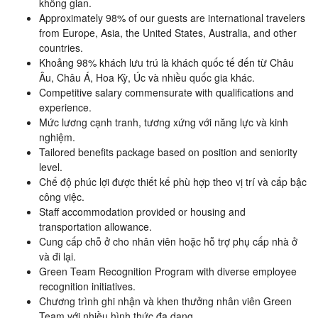
không gian.
Approximately 98% of our guests are international travelers
from Europe, Asia, the United States, Australia, and other
countries.
Khoảng 98% khách lưu trú là khách quốc tế đến từ Châu
Âu, Châu Á, Hoa Kỳ, Úc và nhiều quốc gia khác.
Competitive salary commensurate with qualifications and
experience.
Mức lương cạnh tranh, tương xứng với năng lực và kinh
nghiệm.
Tailored benefits package based on position and seniority
level.
Chế độ phúc lợi được thiết kế phù hợp theo vị trí và cấp bậc
công việc.
Staff accommodation provided or housing and
transportation allowance.
Cung cấp chỗ ở cho nhân viên hoặc hỗ trợ phụ cấp nhà ở
và đi lại.
Green Team Recognition Program with diverse employee
recognition initiatives.
Chương trình ghi nhận và khen thưởng nhân viên Green
Team với nhiều hình thức đa dạng.