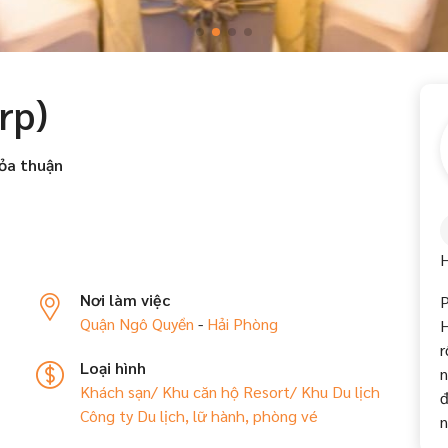
rp)
ỏa thuận
H
Nơi làm việc
P
Quận Ngô Quyền
-
Hải Phòng
H
r
Loại hình
n
Khách sạn/ Khu căn hộ
Resort/ Khu Du lịch
đ
Công ty Du lịch, lữ hành, phòng vé
n