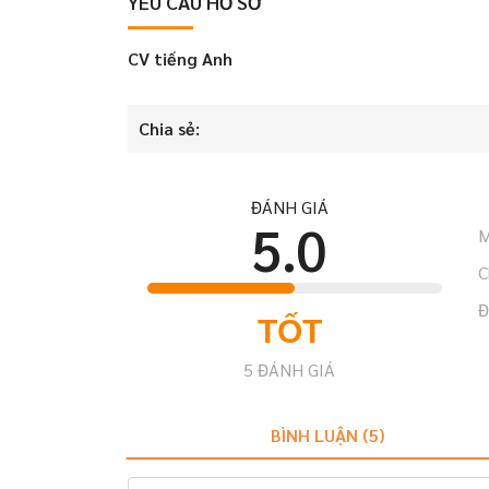
YÊU CẦU HỒ SƠ
CV tiếng Anh
Chia sẻ:
ĐÁNH GIÁ
5.0
M
C
Đ
TỐT
5
ĐÁNH GIÁ
BÌNH LUẬN (
5
)