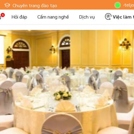
Hoteljob MV: "T
Chuyên trang đào tạo
g
Hỏi đáp
Cẩm nang nghề
Dịch vụ
Việc làm