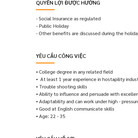
QUYỀN LỢI ĐƯỢC HƯỞNG
- Social Insurance as regulated
- Public Holiday
- Other benefits are discussed during the holida
YÊU CẦU CÔNG VIỆC
• College degree in any related field
• At least 1 year experience in hostapility indus
• Trouble shooting skills
• Ability to influence and persuade with excellen
• Adaptability and can work under high - pressur
• Good at English communicate skills
• Age: 22 - 35