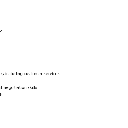
y
try including customer services
t negotiation skills
e