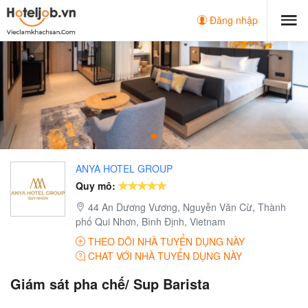
Đăng nhập
ANYA HOTEL GROUP
Quy mô:
44 An Dương Vương, Nguyễn Văn Cừ, Thành
phố Qui Nhơn, Bình Định, Vietnam
THEO DÕI NHÀ TUYỂN DỤNG NÀY
CHAT VỚI NHÀ TUYỂN DỤNG NÀY
Giám sát pha chế/ Sup Barista