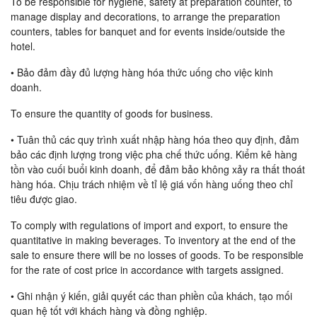
To be responsible for hygiene, safety at preparation counter, to
manage display and decorations, to arrange the preparation
counters, tables for banquet and for events inside/outside the
hotel.
• Bảo đảm đầy đủ lượng hàng hóa thức uống cho việc kinh
doanh.
To ensure the quantity of goods for business.
• Tuân thủ các quy trình xuất nhập hàng hóa theo quy định, đảm
bảo các định lượng trong việc pha chế thức uống. Kiểm kê hàng
tồn vào cuối buổi kinh doanh, để đảm bảo không xảy ra thất thoát
hàng hóa. Chịu trách nhiệm về tỉ lệ giá vốn hàng uống theo chỉ
tiêu được giao.
To comply with regulations of import and export, to ensure the
quantitative in making beverages. To inventory at the end of the
sale to ensure there will be no losses of goods. To be responsible
for the rate of cost price in accordance with targets assigned.
• Ghi nhận ý kiến, giải quyết các than phiền của khách, tạo mối
quan hệ tốt với khách hàng và đồng nghiệp.