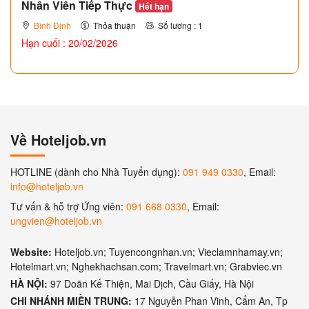
Nhân Viên Tiếp Thực
Hết hạn
Bình Định
Thỏa thuận
Số lượng : 1
Hạn cuối : 20/02/2026
Về Hoteljob.vn
HOTLINE (dành cho Nhà Tuyển dụng):
091 949 0330
, Email:
info@hoteljob.vn
Tư vấn & hỗ trợ Ứng viên:
091 668 0330
, Email:
ungvien@hoteljob.vn
Website:
Hoteljob.vn; Tuyencongnhan.vn; Vieclamnhamay.vn;
Hotelmart.vn; Nghekhachsan.com; Travelmart.vn; Grabviec.vn
HÀ NỘI:
97 Doãn Kế Thiện, Mai Dịch, Cầu Giấy, Hà Nội
CHI NHÁNH MIỀN TRUNG:
17 Nguyễn Phan Vinh, Cẩm An, Tp