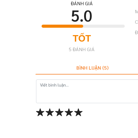
ĐÁNH GIÁ
5.0
M
C
Đ
TỐT
5
ĐÁNH GIÁ
BÌNH LUẬN (
5
)