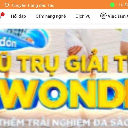
Hoteljob MV: "Tôi Là Nhân Viên 
Chuyên trang đào tạo
g
Hỏi đáp
Cẩm nang nghề
Dịch vụ
Việc làm