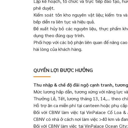
Lập kế hoạch, tổ chức và trực tiếp đào tạo, h
phê duyệt.
Kiểm soát tồn kho nguyên vật liệu; kiểm tra 
bếp diễn ra liên tục và hiệu quả.
Đề xuất hủy bỏ các nguyên liệu, thực phẩm k
dụng theo đúng quy trình.
Phối hợp với các bộ phận liên quan để nâng cao
hài lòng của khách hàng.
QUYỀN LỢI ĐƯỢC HƯỞNG
Thu nhập & chế độ đãi ngộ cạnh tranh, tương
Mức lương hấp dẫn, tương xứng với năng lực và
Thưởng Lễ, Tết, lương tháng 13, 14,… theo chí
Hỗ trợ ăn ca miễn phí tại canteen hoặc phụ cấ
Đối với CBNV làm việc tại VinPalace Cổ Loa 
CBNV có nhà ở cách nơi làm việc >40 km và đan
Đối với CBNV làm việc tại VinPalace Ocean Cit