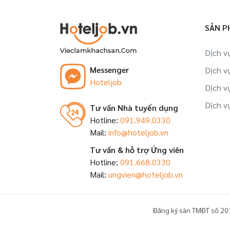
SẢN P
Dịch v
Messenger
Dịch v
Hoteljob
Dịch v
Dịch v
Tư vấn Nhà tuyển dụng
Hotline:
091.949.0330
Mail:
info@hoteljob.vn
Tư vấn & hỗ trợ Ứng viên
Hotline:
091.668.0330
Mail:
ungvien@hoteljob.vn
Đăng ký sàn TMĐT số 20