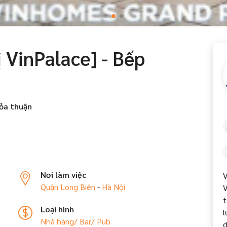
 VinPalace] - Bếp
ỏa thuận
Nơi làm việc
V
Quận Long Biên
-
Hà Nội
V
t
Loại hình
l
Nhà hàng/ Bar/ Pub
d