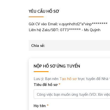
YÊU CẦU HỒ SƠ
Gửi CV vào Email: v.quynhdtd2"a"vinp********
Liên hệ Zalo/SĐT: 0773****** - Ms Quỳnh
Chia sẻ:
NỘP HỒ SƠ ỨNG TUYỂN
Lưu ý: Bạn nên
Tạo hồ sơ
trực tuyến để Nhà 
Tiêu đề hồ sơ
*
Họ tên
*