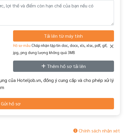
Tải lên từ máy tính
×
Hồ sơ mẫu
Chấp nhận tập tin doc, docx, xls, xlsx, pdf, gif,
jpg, png dung lượng không quá 3MB
Thêm hồ sơ tải lên
ụng của Hoteljob.vn, đồng ý cung cấp và cho phép xử lý
àm
Gửi hồ sơ
Chính sách nhận xét