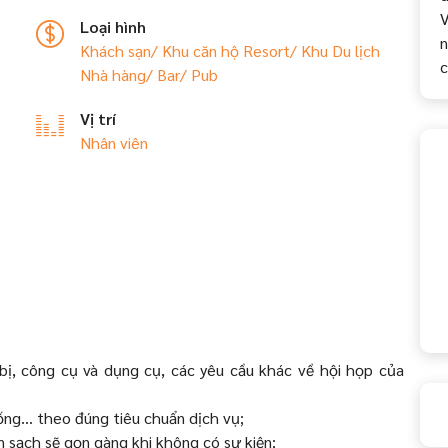
V
Loại hình
n
Khách sạn/ Khu căn hộ
Resort/ Khu Du lịch
Nhà hàng/ Bar/ Pub
Vị trí
Nhân viên
t bị, công cụ và dụng cụ, các yêu cầu khác về hội họp của
ống... theo đúng tiêu chuẩn dịch vụ;
 sạch sẽ gọn gàng khi không có sự kiện;