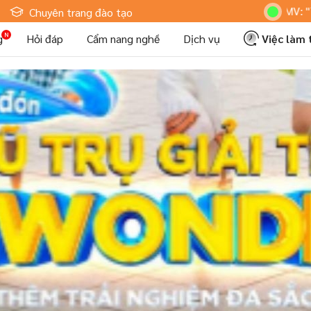
Hoteljob MV: "Tôi Là Nhâ
Chuyên trang đào tạo
g
Hỏi đáp
Cẩm nang nghề
Dịch vụ
Việc làm