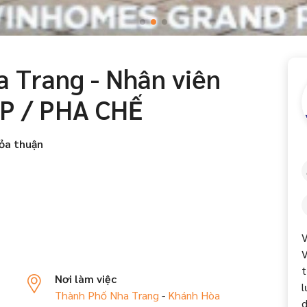
a Trang - Nhân viên
P / PHA CHẾ
ỏa thuận
V
V
t
Nơi làm việc
l
Thành Phố Nha Trang
-
Khánh Hòa
d