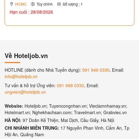
HCMC
Tùy chỉnh
Số lượng : 1
Hạn cuối : 28/08/2026
Về Hoteljob.vn
HOTLINE (dành cho Nhà Tuyển dụng):
091 949 0330
, Email:
info@hoteljob.vn
Tư vấn & hỗ trợ Ứng viên:
091 668 0330
, Email:
ungvien@hoteljob.vn
Website:
Hoteljob.vn; Tuyencongnhan.vn; Vieclamnhamay.vn;
Hotelmart.vn; Nghekhachsan.com; Travelmart.vn; Grabviec.vn
HÀ NỘI:
97 Doãn Kế Thiện, Mai Dịch, Cầu Giấy, Hà Nội
CHI NHÁNH MIỀN TRUNG:
17 Nguyễn Phan Vinh, Cẩm An, Tp
Hội An, Quảng Nam