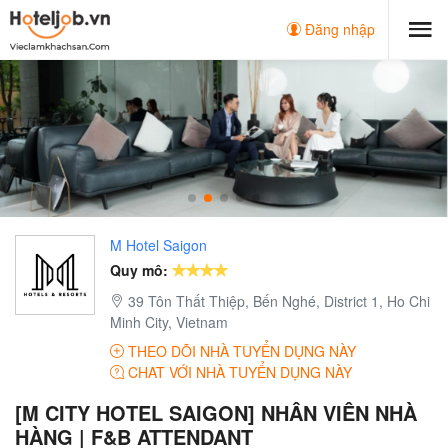
Đăng nhập
M Hotel Saigon
Quy mô:
39 Tôn Thất Thiệp, Bến Nghé, District 1, Ho Chi
Minh City, Vietnam
THEO DÕI NHÀ TUYỂN DỤNG NÀY
CHAT VỚI NHÀ TUYỂN DỤNG NÀY
[M CITY HOTEL SAIGON] NHÂN VIÊN NHÀ
HÀNG | F&B ATTENDANT