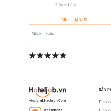
5
ĐÁNH GIÁ
BÌNH LUẬN (
5
)
SẢN P
Dịch v
Messenger
Dịch v