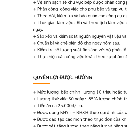
+ Vệ sinh sạch sẽ khu vực bếp được phân công 
+ Phân công công việc cho phụ bếp và tạp vụ tr
+ Theo dõi, kiểm tra và bảo quản các công cụ 
+ Thời gian làm việc : 8h và theo lịch làm việ
ngày.
+ Sắp xếp và kiểm soát nguồn nguyên vật liệu v
+ Chuẩn bị và chế biến đồ cho ngày hôm sau.
+ Kiểm tra số lượng suất ăn sáng với bộ phận lễ
+ Thực hiện các công việc khác theo sự phân c
QUYỀN LỢI ĐƯỢC HƯỞNG
+ Mức lương bếp chính : lương 10 triệu hoặc tu
+ Lương thử việc 30 ngày : 85% lương chính th
+ Tiền ăn ca 25.000đ/ ca.
+ Được đóng BHYT – BHXH theo qui định của c
+ Được đào tạo các món theo thực đơn của kh
+ Được xét tăng lương theo năng lực và năng su