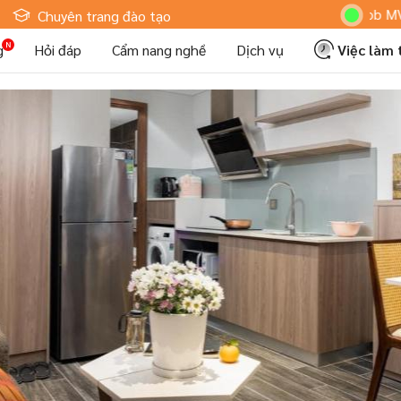
Hoteljob MV: "Tôi L
Chuyên trang đào tạo
g
Hỏi đáp
Cẩm nang nghề
Dịch vụ
Việc làm