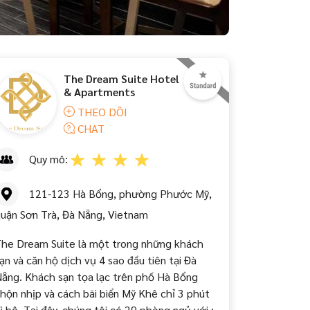
The Dream Suite Hotel
& Apartments
THEO DÕI
CHAT
Quy mô:
121-123 Hà Bổng, phường Phước Mỹ,
uận Sơn Trà, Đà Nẵng, Vietnam
he Dream Suite là một trong những khách
ạn và căn hộ dịch vụ 4 sao đầu tiên tại Đà
ẵng. Khách sạn tọa lạc trên phố Hà Bổng
hộn nhịp và cách bãi biển Mỹ Khê chỉ 3 phút
i bộ. Tại đây, chúng tôi có 29 phòng ngủ với :