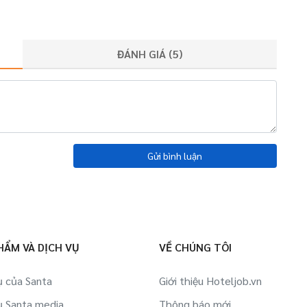
ĐÁNH GIÁ (
5
)
Gửi bình luận
HẨM VÀ DỊCH VỤ
VỀ CHÚNG TÔI
ụ của Santa
Giới thiệu Hoteljob.vn
ụ Santa media
Thông báo mới