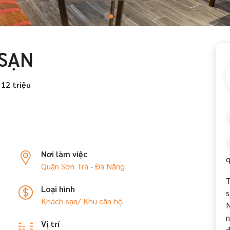
 SẠN
 12 triệu
Nơi làm việc
q
Quận Sơn Trà
-
Đà Nẵng
T
Loại hình
s
Khách sạn/ Khu căn hộ
N
n
Vị trí
đ