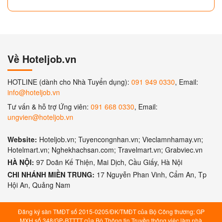
Về Hoteljob.vn
HOTLINE (dành cho Nhà Tuyển dụng):
091 949 0330
, Email:
info@hoteljob.vn
Tư vấn & hỗ trợ Ứng viên:
091 668 0330
, Email:
ungvien@hoteljob.vn
Website:
Hoteljob.vn; Tuyencongnhan.vn; Vieclamnhamay.vn;
Hotelmart.vn; Nghekhachsan.com; Travelmart.vn; Grabviec.vn
HÀ NỘI:
97 Doãn Kế Thiện, Mai Dịch, Cầu Giấy, Hà Nội
CHI NHÁNH MIỀN TRUNG:
17 Nguyễn Phan Vinh, Cẩm An, Tp
Hội An, Quảng Nam
Đăng ký sàn TMĐT số 2015-0205/ĐK/TMĐT của Bộ Công thương; GP
MXH số 348/GP-BTTTT của Bộ Thông tin Truyền thông việc làm nhà