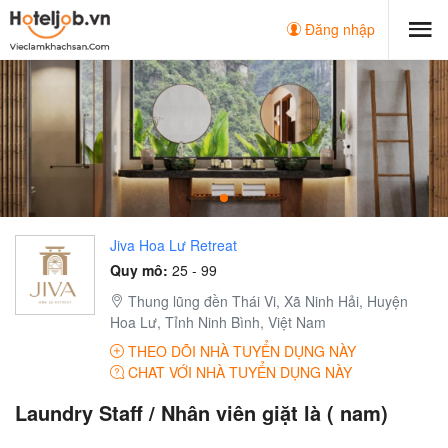
Đăng nhập
Jiva Hoa Lư Retreat
Quy mô:
25 - 99
Thung lũng đền Thái Vi, Xã Ninh Hải, Huyện
Hoa Lư, Tỉnh Ninh Bình, Việt Nam
THEO DÕI NHÀ TUYỂN DỤNG NÀY
CHAT VỚI NHÀ TUYỂN DỤNG NÀY
Laundry Staff / Nhân viên giặt là ( nam)