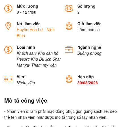
Mức lương
Số lượng
8 - 12 triệu
2
Nơi làm việc
Giờ làm việc
Huyện Hoa Lư
-
Ninh
Làm theo ca
Bình
Loại hình
Ngành nghề
Khách sạn/ Khu căn hộ
Buồng phòng
Resort/ Khu Du lịch
Spa/
Mát xa/ Thẩm mỹ viện
Vị trí
Hạn nộp
Nhân viên
30/08/2026
Mô tả công việc
• Nhân viên đi làm phải mặc đồng phục gọn gàng sạch sẽ, đeo
thẻ tên nhân viên như được mô tả trong sổ tay nhân viên.