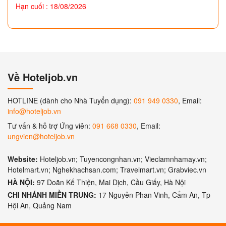
Hạn cuối : 18/08/2026
Về Hoteljob.vn
HOTLINE (dành cho Nhà Tuyển dụng):
091 949 0330
, Email:
info@hoteljob.vn
Tư vấn & hỗ trợ Ứng viên:
091 668 0330
, Email:
ungvien@hoteljob.vn
Website:
Hoteljob.vn; Tuyencongnhan.vn; Vieclamnhamay.vn;
Hotelmart.vn; Nghekhachsan.com; Travelmart.vn; Grabviec.vn
HÀ NỘI:
97 Doãn Kế Thiện, Mai Dịch, Cầu Giấy, Hà Nội
CHI NHÁNH MIỀN TRUNG:
17 Nguyễn Phan Vinh, Cẩm An, Tp
Hội An, Quảng Nam