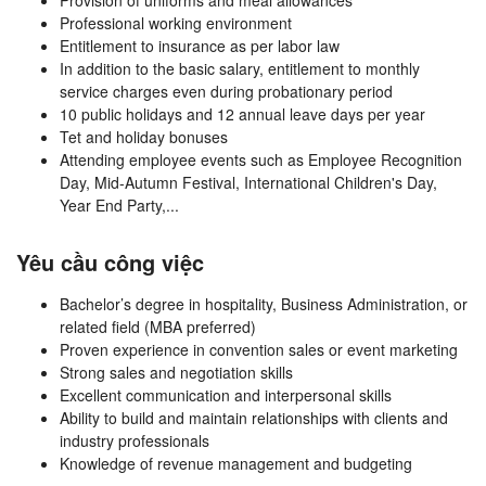
Provision of uniforms and meal allowances
Professional working environment
Entitlement to insurance as per labor law
In addition to the basic salary, entitlement to monthly
service charges even during probationary period
10 public holidays and 12 annual leave days per year
Tet and holiday bonuses
Attending employee events such as Employee Recognition
Day, Mid-Autumn Festival, International Children's Day,
Year End Party,...
Yêu cầu công việc
Bachelor’s degree in hospitality, Business Administration, or
related field (MBA preferred)
Proven experience in convention sales or event marketing
Strong sales and negotiation skills
Excellent communication and interpersonal skills
Ability to build and maintain relationships with clients and
industry professionals
Knowledge of revenue management and budgeting