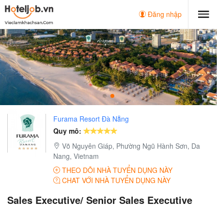
Đăng nhập
Furama Resort Đà Nẵng
Quy mô:
Võ Nguyên Giáp, Phường Ngũ Hành Sơn, Da
Nang, Vietnam
THEO DÕI NHÀ TUYỂN DỤNG NÀY
CHAT VỚI NHÀ TUYỂN DỤNG NÀY
Sales Executive/ Senior Sales Executive