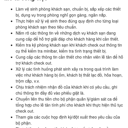
Làm vệ sinh phòng khách sạn, chuẩn bị, sắp xếp các thiết
bị, dụng vụ trong phòng nghỉ gọn gàng, ngăn nắp.
Thực hiện xử lý vệ sinh theo đúng quy định cho từng loại
phòng khách sạn theo tiêu chuẩn.
Nắm rõ các thông tin về những dịch vụ khách sạn đang
cung cấp để hỗ trợ giải đáp cho khách hàng khi cần thiết.
Kiểm tra kỹ phòng khách sạn khi khách check out thông tin
cụ thể kiểm tra minibar, kiểm tra tình trạng thiết bị.
Cung cấp các thông tin cần thiết cho nhân viên lễ tân để hỗ
trợ khách check out.
Xử lý các tình huống phát sinh xảy ra trong quá trình làm
việc như khách hàng bị ốm, khách bị thất lạc đồ, hỏa hoạn,
trộm cắp, v.v.
Chịu trách nhiệm nhận đồ của khách khi có yêu cầu, ghi
chú thông tin đầy đủ vào phiếu giặt là.
Chuyển liên thu tiền cho bộ phận quản lý/giám sát ca để
tổng hợp cho lễ tân tính phí cho khách khi thực hiện thủ tục
check out.
Tham gia các cuộc họp định kỳ/đột xuất theo yêu cầu của
bộ phận.