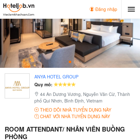
Đăng nhập
ANYA HOTEL GROUP
Quy mô:
44 An Dương Vương, Nguyễn Văn Cừ, Thành
phố Qui Nhơn, Bình Định, Vietnam
THEO DÕI NHÀ TUYỂN DỤNG NÀY
CHAT VỚI NHÀ TUYỂN DỤNG NÀY
ROOM ATTENDANT/ NHÂN VIÊN BUỒNG
PHÒNG