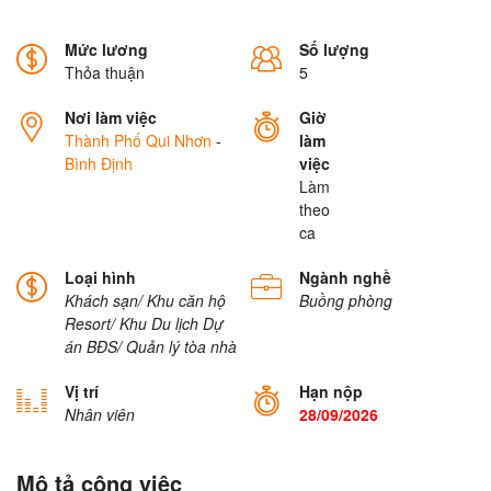
Mức lương
Số lượng
Thỏa thuận
5
Nơi làm việc
Giờ
Thành Phố Qui Nhơn
-
làm
Bình Định
việc
Làm
theo
ca
Loại hình
Ngành nghề
Khách sạn/ Khu căn hộ
Buồng phòng
Resort/ Khu Du lịch
Dự
án BĐS/ Quản lý tòa nhà
Vị trí
Hạn nộp
Nhân viên
28/09/2026
Mô tả công việc