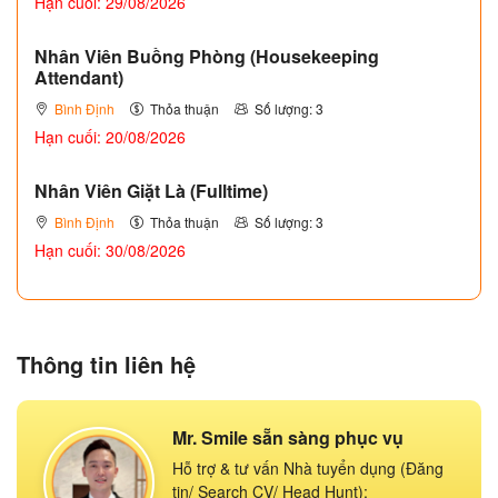
Hạn cuối: 29/08/2026
Nhân Viên Buồng Phòng (Housekeeping
Attendant)
Bình Định
Thỏa thuận
Số lượng: 3
Hạn cuối: 20/08/2026
Nhân Viên Giặt Là (Fulltime)
Bình Định
Thỏa thuận
Số lượng: 3
Hạn cuối: 30/08/2026
Thông tin liên hệ
Mr. Smile sẵn sàng phục vụ
Hỗ trợ & tư vấn Nhà tuyển dụng (Đăng
tin/ Search CV/ Head Hunt):