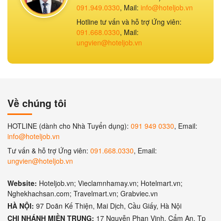
091.949.0330
, Mail:
info@hoteljob.vn
Hotline tư vấn và hỗ trợ Ứng viên:
091.668.0330
, Mail:
ungvien@hoteljob.vn
Về chúng tôi
HOTLINE (dành cho Nhà Tuyển dụng):
091 949 0330
, Email:
info@hoteljob.vn
Tư vấn & hỗ trợ Ứng viên:
091.668.0330
, Email:
ungvien@hoteljob.vn
Website:
Hoteljob.vn; Vieclamnhamay.vn; Hotelmart.vn;
Nghekhachsan.com; Travelmart.vn; Grabviec.vn
HÀ NỘI:
97 Doãn Kế Thiện, Mai Dịch, Cầu Giấy, Hà Nội
CHI NHÁNH MIỀN TRUNG:
17 Nguyễn Phan Vinh, Cẩm An, Tp