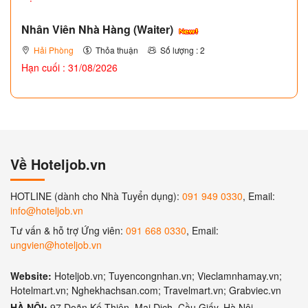
Nhân Viên Nhà Hàng (Waiter)
Hải Phòng
Thỏa thuận
Số lượng : 2
Hạn cuối : 31/08/2026
Về Hoteljob.vn
HOTLINE (dành cho Nhà Tuyển dụng):
091 949 0330
, Email:
info@hoteljob.vn
Tư vấn & hỗ trợ Ứng viên:
091 668 0330
, Email:
ungvien@hoteljob.vn
Website:
Hoteljob.vn; Tuyencongnhan.vn; Vieclamnhamay.vn;
Hotelmart.vn; Nghekhachsan.com; Travelmart.vn; Grabviec.vn
HÀ NỘI:
97 Doãn Kế Thiện, Mai Dịch, Cầu Giấy, Hà Nội