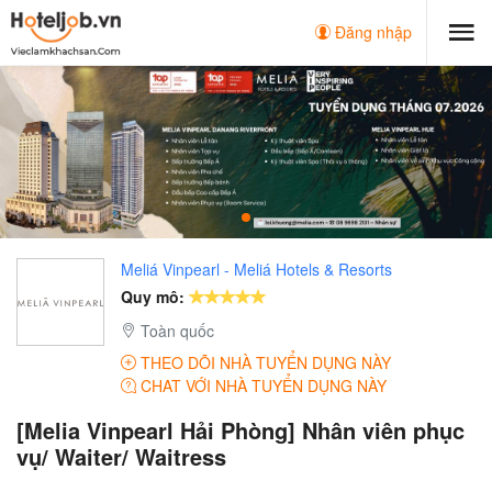
Đăng nhập
Meliá Vinpearl - Meliá Hotels & Resorts
Quy mô:
Toàn quốc
THEO DÕI NHÀ TUYỂN DỤNG NÀY
CHAT VỚI NHÀ TUYỂN DỤNG NÀY
[Melia Vinpearl Hải Phòng] Nhân viên phục
vụ/ Waiter/ Waitress