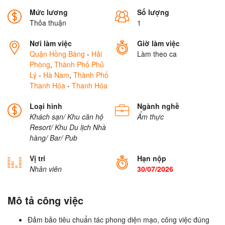
Mức lương
Số lượng
Thỏa thuận
1
Nơi làm việc
Giờ làm việc
Quận Hồng Bàng
-
Hải
Làm theo ca
Phòng
,
Thành Phố Phủ
Lý
-
Hà Nam
,
Thành Phố
Thanh Hóa
-
Thanh Hóa
Loại hình
Ngành nghề
Khách sạn/ Khu căn hộ
Ẩm thực
Resort/ Khu Du lịch
Nhà
hàng/ Bar/ Pub
Vị trí
Hạn nộp
Nhân viên
30/07/2026
Mô tả công việc
Đảm bảo tiêu chuẩn tác phong diện mạo, công việc đúng